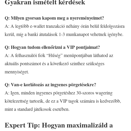
Gyakran ismételt kérdések
Q: Milyen gyorsan kapom meg a nyereményeimet?
A: A legtöbb e‑wallet tranzakció néhány órán belül feldolgozásra
kerül, míg a banki átutalások 1‑3 munkanapot vehetnek igénybe.
Q: Hogyan tudom ellenőrizni a VIP pontjaimat?
A: A felhasználói fiók “Hűség” menüpontjában láthatod az
aktuális pontszámot és a következő szinthez szükséges
mennyiséget.
Q: Van-e korlátozás az ingyenes pörgetésekre?
A: Igen, minden ingyenes pörgetéshez 30‑szoros wagering
kötelezettség tartozik, de ez a VIP tagok számára is kedvezőbb,
mint a standard játékosok esetében.
Expert Tip: Hogyan maximalizáld a