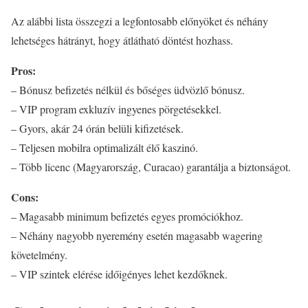
Az alábbi lista összegzi a legfontosabb előnyöket és néhány
lehetséges hátrányt, hogy átlátható döntést hozhass.
Pros:
– Bónusz befizetés nélkül és bőséges üdvözlő bónusz.
– VIP program exkluzív ingyenes pörgetésekkel.
– Gyors, akár 24 órán belüli kifizetések.
– Teljesen mobilra optimalizált élő kaszinó.
– Több licenc (Magyarország, Curacao) garantálja a biztonságot.
Cons:
– Magasabb minimum befizetés egyes promóciókhoz.
– Néhány nagyobb nyeremény esetén magasabb wagering
követelmény.
– VIP szintek elérése időigényes lehet kezdőknek.