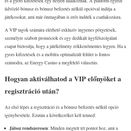
és a gyors kifizetések egy helyen találkoznak. A platform egyedi
üdvözlő bónusz és bónusz befizetés nélkül opcióval indítja a
játékosokat, ami már önmagában is erős indíték a csatlakozásra.
A VIP tagok számára elérhető exkluzív ingyenes pörgetések,
személyre szabott promóciók és egy dedikált ügyfélszolgálati
csapat biztosítja, hogy a játékélmény zökkenőmentes legyen. Ha a
gyors kifizetések és a mobilra optimalizált felület is fontos
számodra, az Energy Casino a megfelelő választás.
Hogyan aktiválhatod a VIP előnyöket a
regisztráció után?
Az első lépés a regisztráció és a bónusz befizetés nélkül opció
igénybevétele. Ezután a következőket kell tenned:
Játssz rendszeresen
: Minden megtett tét pontot hoz, ami a