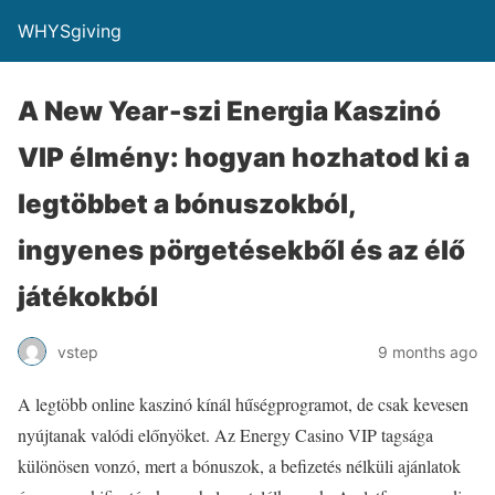
WHYSgiving
A New Year‑szi Energia Kaszinó
VIP élmény: hogyan hozhatod ki a
legtöbbet a bónuszokból,
ingyenes pörgetésekből és az élő
játékokból
vstep
9 months ago
A legtöbb online kaszinó kínál hűségprogramot, de csak kevesen
nyújtanak valódi előnyöket. Az Energy Casino VIP tagsága
különösen vonzó, mert a bónuszok, a befizetés nélküli ajánlatok