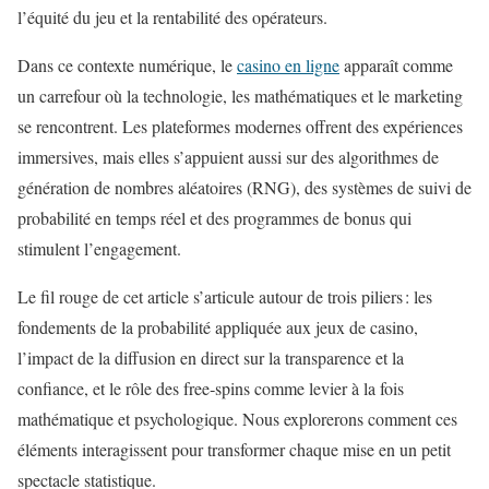
l’équité du jeu et la rentabilité des opérateurs.
Dans ce contexte numérique, le
casino en ligne
apparaît comme
un carrefour où la technologie, les mathématiques et le marketing
se rencontrent. Les plateformes modernes offrent des expériences
immersives, mais elles s’appuient aussi sur des algorithmes de
génération de nombres aléatoires (RNG), des systèmes de suivi de
probabilité en temps réel et des programmes de bonus qui
stimulent l’engagement.
Le fil rouge de cet article s’articule autour de trois piliers : les
fondements de la probabilité appliquée aux jeux de casino,
l’impact de la diffusion en direct sur la transparence et la
confiance, et le rôle des free‑spins comme levier à la fois
mathématique et psychologique. Nous explorerons comment ces
éléments interagissent pour transformer chaque mise en un petit
spectacle statistique.