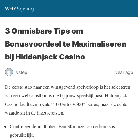
WHYSgiving
3 Onmisbare Tips om
Bonusvoordeel te Maximaliseren
bij Hiddenjack Casino
vstep
1 year ago
De eerste stap naar een winstgevend spelverloop is het selecteren
van een welkomstbonus die bij jouw speelstijl past. Hiddenjack
Casino biedt een royale “100 % tot €500” bonus, maar de echte
waarde zit in de inzetvereisten.
Controleer de multiplier: Een 30× inzet op de bonus is
gebruikelijk.