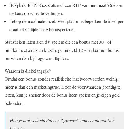
Bekijk de RTP: Kies slots met een RTP van minimaal 96 % om
de kans op winst te verhogen.
Let op de maximale inzet: Veel platforms beperken de inzet per
draai tot €5 tijdens de bonusperiode.
Statistieken laten zien dat spelers die een bonus met 30× of
minder inzetvereisten kiezen, gemiddeld 12 % vaker hun bonus
omzetten dan bij hogere multipliers.
Waarom is dit belangrijk?
Omdat een bonus zonder realistische inzetvoorwaarden weinig
meer is dan een marketingtruc. Door de voorwaarden grondig te
lezen, kun je sneller door de bonus heen spelen en je eigen geld
behouden.
Heb je ooit gedacht dat een “grotere” bonus automatisch
beter is?