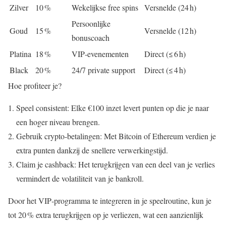
Zilver
10 %
Wekelijkse free spins
Versnelde (24 h)
Persoonlijke
Goud
15 %
Versnelde (12 h)
bonuscoach
Platina
18 %
VIP‑evenementen
Direct (≤ 6 h)
Black
20 %
24/7 private support
Direct (≤ 4 h)
Hoe profiteer je?
Speel consistent: Elke €100 inzet levert punten op die je naar
een hoger niveau brengen.
Gebruik crypto‑betalingen: Met Bitcoin of Ethereum verdien je
extra punten dankzij de snellere verwerkingstijd.
Claim je cashback: Het terugkrijgen van een deel van je verlies
vermindert de volatiliteit van je bankroll.
Door het VIP‑programma te integreren in je speelroutine, kun je
tot 20 % extra terugkrijgen op je verliezen, wat een aanzienlijk