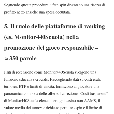
Seguendo questa procedura, i free spin diventano una risorsa di
profitto netto anziché una spesa occultata.
5. Il ruolo delle piattaforme di ranking
(es. Monitor440Scuola) nella
promozione del gioco responsabile –
≈ 350 parole
I siti di recensione come Monitor440Scuola svolgono una
funzione educativa cruciale. Raccogliendo dati su costi reali,
turnover, RTP e limiti di vincita, forniscono al giocatore una
panoramica completa delle offerte. La sezione “Costi trasparenti”
di Monitor440Scuola elenca, per ogni casino non AAMS, il
valore medio del turnover richiesto per i free spin e il limite di