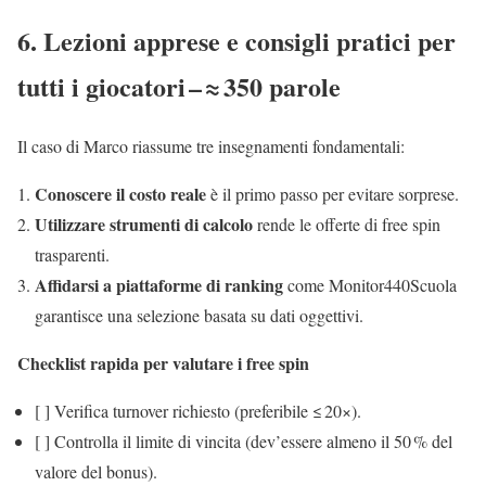
6. Lezioni apprese e consigli pratici per
tutti i giocatori – ≈ 350 parole
Il caso di Marco riassume tre insegnamenti fondamentali:
Conoscere il costo reale
è il primo passo per evitare sorprese.
Utilizzare strumenti di calcolo
rende le offerte di free spin
trasparenti.
Affidarsi a piattaforme di ranking
come Monitor440Scuola
garantisce una selezione basata su dati oggettivi.
Checklist rapida per valutare i free spin
[ ] Verifica turnover richiesto (preferibile ≤ 20×).
[ ] Controlla il limite di vincita (dev’essere almeno il 50 % del
valore del bonus).