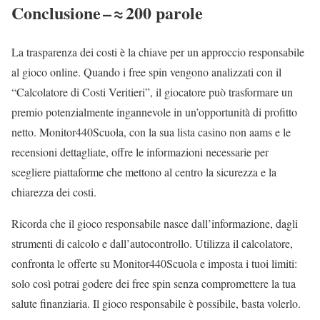
Conclusione – ≈ 200 parole
La trasparenza dei costi è la chiave per un approccio responsabile
al gioco online. Quando i free spin vengono analizzati con il
“Calcolatore di Costi Veritieri”, il giocatore può trasformare un
premio potenzialmente ingannevole in un’opportunità di profitto
netto. Monitor440Scuola, con la sua lista casino non aams e le
recensioni dettagliate, offre le informazioni necessarie per
scegliere piattaforme che mettono al centro la sicurezza e la
chiarezza dei costi.
Ricorda che il gioco responsabile nasce dall’informazione, dagli
strumenti di calcolo e dall’autocontrollo. Utilizza il calcolatore,
confronta le offerte su Monitor440Scuola e imposta i tuoi limiti:
solo così potrai godere dei free spin senza compromettere la tua
salute finanziaria. Il gioco responsabile è possibile, basta volerlo.