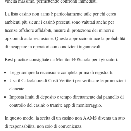
vincita massimo, permettendo confronti immediati.
La lista casino non aams è particolarmente utile per chi cerca
ambienti più sicuri: i casinò presenti sono valutati anche per
licenze offshore affidabili, misure di protezione dei minori e
opzioni di auto‑esclusione. Questo approccio riduce la probabilità
di incappare in operatori con condizioni ingannevoli.
Best practice consigliate da Monitor440Scuola per i giocatori:
Leggi sempre la recensione completa prima di registrarti.
Usa il Calcolatore di Costi Veritieri per verificare le promozioni
elencate.
Imposta limiti di deposito e tempo direttamente dal pannello di
controllo del casinò o tramite app di monitoraggio.
In questo modo, la scelta di un casino non AAMS diventa un atto
di responsabilità, non solo di convenienza.