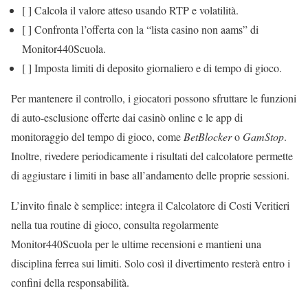
[ ] Calcola il valore atteso usando RTP e volatilità.
[ ] Confronta l’offerta con la “lista casino non aams” di
Monitor440Scuola.
[ ] Imposta limiti di deposito giornaliero e di tempo di gioco.
Per mantenere il controllo, i giocatori possono sfruttare le funzioni
di auto‑esclusione offerte dai casinò online e le app di
monitoraggio del tempo di gioco, come
BetBlocker
o
GamStop
.
Inoltre, rivedere periodicamente i risultati del calcolatore permette
di aggiustare i limiti in base all’andamento delle proprie sessioni.
L’invito finale è semplice: integra il Calcolatore di Costi Veritieri
nella tua routine di gioco, consulta regolarmente
Monitor440Scuola per le ultime recensioni e mantieni una
disciplina ferrea sui limiti. Solo così il divertimento resterà entro i
confini della responsabilità.