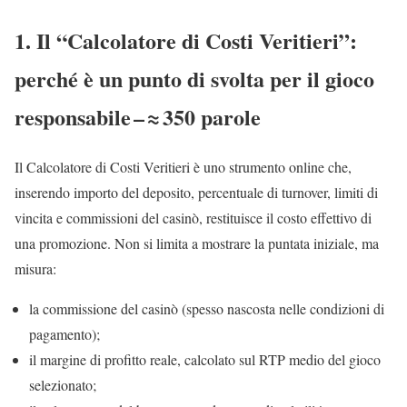
1. Il “Calcolatore di Costi Veritieri”:
perché è un punto di svolta per il gioco
responsabile – ≈ 350 parole
Il Calcolatore di Costi Veritieri è uno strumento online che,
inserendo importo del deposito, percentuale di turnover, limiti di
vincita e commissioni del casinò, restituisce il costo effettivo di
una promozione. Non si limita a mostrare la puntata iniziale, ma
misura:
la commissione del casinò (spesso nascosta nelle condizioni di
pagamento);
il margine di profitto reale, calcolato sul RTP medio del gioco
selezionato;