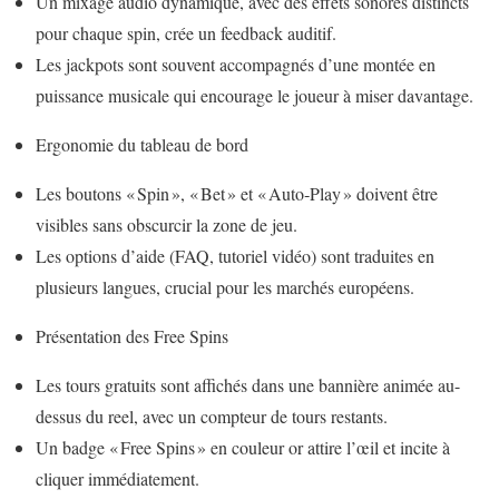
Un mixage audio dynamique, avec des effets sonores distincts
pour chaque spin, crée un feedback auditif.
Les jackpots sont souvent accompagnés d’une montée en
puissance musicale qui encourage le joueur à miser davantage.
Ergonomie du tableau de bord
Les boutons « Spin », « Bet » et « Auto‑Play » doivent être
visibles sans obscurcir la zone de jeu.
Les options d’aide (FAQ, tutoriel vidéo) sont traduites en
plusieurs langues, crucial pour les marchés européens.
Présentation des Free Spins
Les tours gratuits sont affichés dans une bannière animée au-
dessus du reel, avec un compteur de tours restants.
Un badge « Free Spins » en couleur or attire l’œil et incite à
cliquer immédiatement.