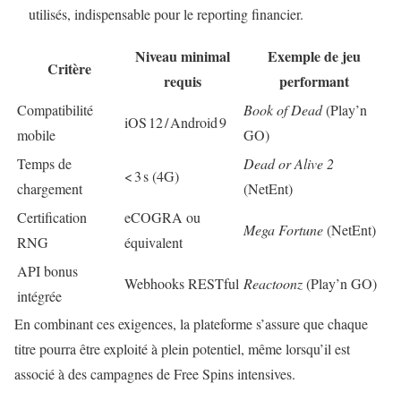
utilisés, indispensable pour le reporting financier.
Niveau minimal
Exemple de jeu
Critère
requis
performant
Compatibilité
Book of Dead
(Play’n
iOS 12 / Android 9
mobile
GO)
Temps de
Dead or Alive 2
< 3 s (4G)
chargement
(NetEnt)
Certification
eCOGRA ou
Mega Fortune
(NetEnt)
RNG
équivalent
API bonus
Webhooks RESTful
Reactoonz
(Play’n GO)
intégrée
En combinant ces exigences, la plateforme s’assure que chaque
titre pourra être exploité à plein potentiel, même lorsqu’il est
associé à des campagnes de Free Spins intensives.