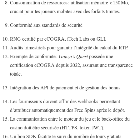
Consommation de ressources : utilisation mémoire < 150 Mo,
crucial pour les joueurs mobiles avec des forfaits limités.
Conformité aux standards de sécurité
RNG certifié par eCOGRA, iTech Labs ou GLI.
Audits trimestriels pour garantir l’intégrité du calcul du RTP.
Exemple de conformité :
Gonzo’s Quest
possède une
certification eCOGRA depuis 2022, assurant une transparence
totale.
Intégration des API de paiement et de gestion des bonus
Les fournisseurs doivent offrir des webhooks permettant
d’attribuer automatiquement des Free Spins après le dépôt.
La communication entre le moteur du jeu et le back‑office du
casino doit être sécurisée (HTTPS, token JWT).
Un bon SDK facilite le suivi du nombre de tours gratuits