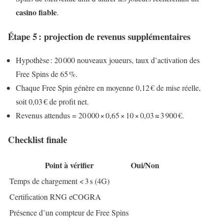
casino fiable
.
Étape 5 : projection de revenus supplémentaires
Hypothèse : 20 000 nouveaux joueurs, taux d’activation des
Free Spins de 65 %.
Chaque Free Spin génère en moyenne 0,12 € de mise réelle,
soit 0,03 € de profit net.
Revenus attendus = 20 000 × 0,65 × 10 × 0,03 ≈ 3 900 €.
Checklist finale
Point à vérifier
Oui/Non
Temps de chargement < 3 s (4G)
Certification RNG eCOGRA
Présence d’un compteur de Free Spins