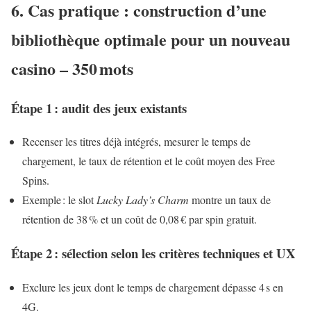
6. Cas pratique : construction d’une
bibliothèque optimale pour un nouveau
casino – 350 mots
Étape 1 : audit des jeux existants
Recenser les titres déjà intégrés, mesurer le temps de
chargement, le taux de rétention et le coût moyen des Free
Spins.
Exemple : le slot
Lucky Lady’s Charm
montre un taux de
rétention de 38 % et un coût de 0,08 € par spin gratuit.
Étape 2 : sélection selon les critères techniques et UX
Exclure les jeux dont le temps de chargement dépasse 4 s en
4G.