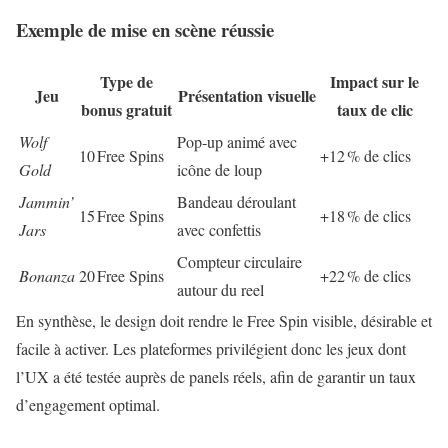
Exemple de mise en scène réussie
Type de
Impact sur le
Jeu
Présentation visuelle
bonus gratuit
taux de clic
Wolf
Pop‑up animé avec
10 Free Spins
+12 % de clics
Gold
icône de loup
Jammin’
Bandeau déroulant
15 Free Spins
+18 % de clics
Jars
avec confettis
Compteur circulaire
Bonanza
20 Free Spins
+22 % de clics
autour du reel
En synthèse, le design doit rendre le Free Spin visible, désirable et
facile à activer. Les plateformes privilégient donc les jeux dont
l’UX a été testée auprès de panels réels, afin de garantir un taux
d’engagement optimal.