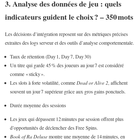
3. Analyse des données de jeu : quels
indicateurs guident le choix ? – 350 mots
Les décisions d’intégration reposent sur des métriques précises
extraites des logs serveur et des outils d’analyse comportementale.
Taux de rétention (Day 1, Day 7, Day 30)
Un titre qui garde 45 % des joueurs au jour 7 est considéré
comme « sticky ».
Les slots à forte volatilité, comme
Dead or Alive 2
, affichent
souvent un jour 7 supérieur grâce aux gros gains ponctuels.
Durée moyenne des sessions
Les jeux qui dépassent 12 minutes par session offrent plus
d’opportunités de déclencher des Free Spins.
Book of Ra Deluxe
montre une moyenne de 14 minutes, en