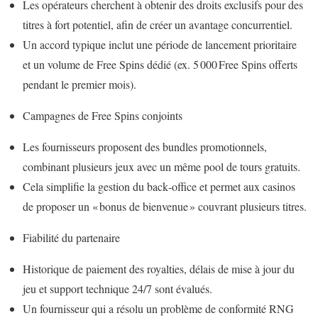
Les opérateurs cherchent à obtenir des droits exclusifs pour des
titres à fort potentiel, afin de créer un avantage concurrentiel.
Un accord typique inclut une période de lancement prioritaire
et un volume de Free Spins dédié (ex. 5 000 Free Spins offerts
pendant le premier mois).
Campagnes de Free Spins conjoints
Les fournisseurs proposent des bundles promotionnels,
combinant plusieurs jeux avec un même pool de tours gratuits.
Cela simplifie la gestion du back‑office et permet aux casinos
de proposer un « bonus de bienvenue » couvrant plusieurs titres.
Fiabilité du partenaire
Historique de paiement des royalties, délais de mise à jour du
jeu et support technique 24/7 sont évalués.
Un fournisseur qui a résolu un problème de conformité RNG