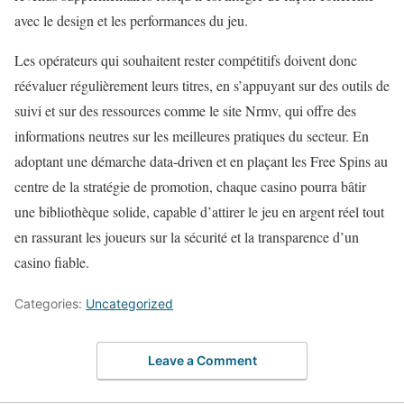
avec le design et les performances du jeu.
Les opérateurs qui souhaitent rester compétitifs doivent donc
réévaluer régulièrement leurs titres, en s’appuyant sur des outils de
suivi et sur des ressources comme le site Nrmv, qui offre des
informations neutres sur les meilleures pratiques du secteur. En
adoptant une démarche data‑driven et en plaçant les Free Spins au
centre de la stratégie de promotion, chaque casino pourra bâtir
une bibliothèque solide, capable d’attirer le jeu en argent réel tout
en rassurant les joueurs sur la sécurité et la transparence d’un
casino fiable.
Categories:
Uncategorized
Leave a Comment