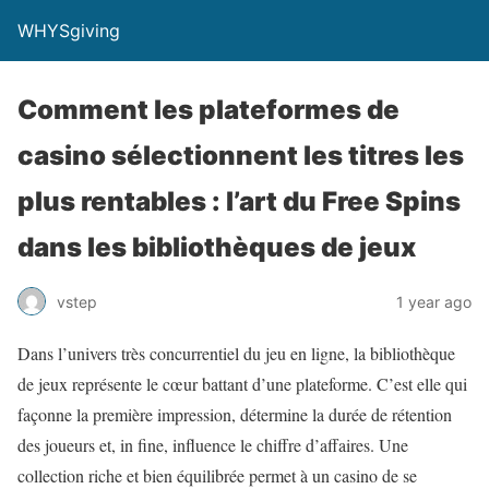
WHYSgiving
Comment les plateformes de
casino sélectionnent les titres les
plus rentables : l’art du Free Spins
dans les bibliothèques de jeux
vstep
1 year ago
Dans l’univers très concurrentiel du jeu en ligne, la bibliothèque
de jeux représente le cœur battant d’une plateforme. C’est elle qui
façonne la première impression, détermine la durée de rétention
des joueurs et, in fine, influence le chiffre d’affaires. Une
collection riche et bien équilibrée permet à un casino de se