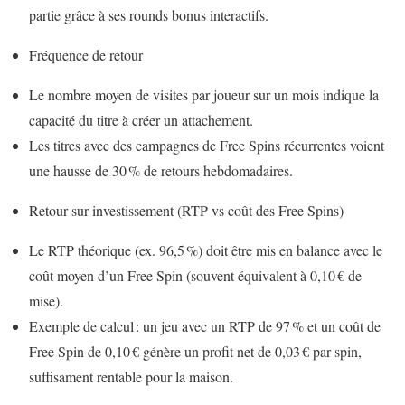
partie grâce à ses rounds bonus interactifs.
Fréquence de retour
Le nombre moyen de visites par joueur sur un mois indique la
capacité du titre à créer un attachement.
Les titres avec des campagnes de Free Spins récurrentes voient
une hausse de 30 % de retours hebdomadaires.
Retour sur investissement (RTP vs coût des Free Spins)
Le RTP théorique (ex. 96,5 %) doit être mis en balance avec le
coût moyen d’un Free Spin (souvent équivalent à 0,10 € de
mise).
Exemple de calcul : un jeu avec un RTP de 97 % et un coût de
Free Spin de 0,10 € génère un profit net de 0,03 € par spin,
suffisament rentable pour la maison.