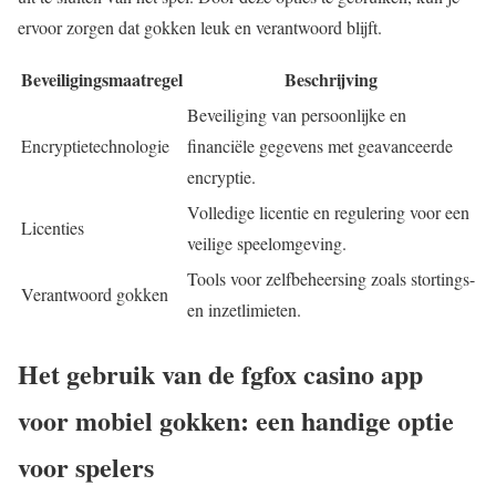
ervoor zorgen dat gokken leuk en verantwoord blijft.
Beveiligingsmaatregel
Beschrijving
Beveiliging van persoonlijke en
Encryptietechnologie
financiële gegevens met geavanceerde
encryptie.
Volledige licentie en regulering voor een
Licenties
veilige speelomgeving.
Tools voor zelfbeheersing zoals stortings-
Verantwoord gokken
en inzetlimieten.
Het gebruik van de fgfox casino app
voor mobiel gokken: een handige optie
voor spelers