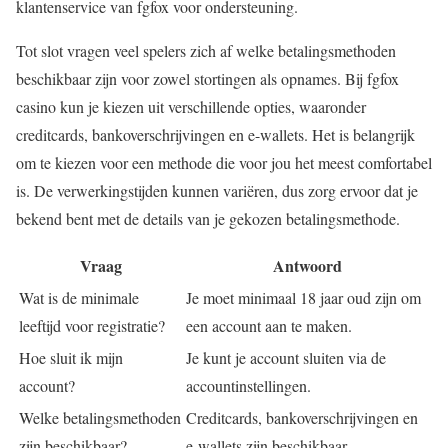
klantenservice van fgfox voor ondersteuning.
Tot slot vragen veel spelers zich af welke betalingsmethoden
beschikbaar zijn voor zowel stortingen als opnames. Bij fgfox
casino kun je kiezen uit verschillende opties, waaronder
creditcards, bankoverschrijvingen en e-wallets. Het is belangrijk
om te kiezen voor een methode die voor jou het meest comfortabel
is. De verwerkingstijden kunnen variëren, dus zorg ervoor dat je
bekend bent met de details van je gekozen betalingsmethode.
Vraag
Antwoord
Wat is de minimale
Je moet minimaal 18 jaar oud zijn om
leeftijd voor registratie?
een account aan te maken.
Hoe sluit ik mijn
Je kunt je account sluiten via de
account?
accountinstellingen.
Welke betalingsmethoden
Creditcards, bankoverschrijvingen en
zijn beschikbaar?
e-wallets zijn beschikbaar.