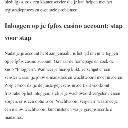
biedt fgfox ook een klantenservice die je kan helpen met het
registratieproces en eventuele problemen.
Inloggen op je fgfox casino account: stap
voor stap
Nadat je je account hebt aangemaakt, is het tijd om in te loggen
op je fgfox casino account. Ga naar de homepage en zoek de
knop “Inloggen”. Wanneer je hierop klikt, verschijnt er een
venster waarin je jouw e-mailadres en wachtwoord moet invoeren.
Zorg ervoor dat je de juiste gegevens invoert; dit voorkomt
frustratie bij het inloggen. Heb je je wachtwoord vergeten? Geen
zorgen, er is een optie voor ‘Wachtwoord vergeten’ waarmee je
een nieuw wachtwoord kunt instellen via je geregistreerde e-
mailadres.