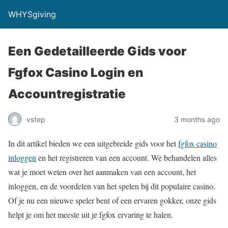
WHYSgiving
Een Gedetailleerde Gids voor
Fgfox Casino Login en
Accountregistratie
vstep
3 months ago
In dit artikel bieden we een uitgebreide gids voor het
fgfox casino
inloggen
en het registreren van een account. We behandelen alles
wat je moet weten over het aanmaken van een account, het
inloggen, en de voordelen van het spelen bij dit populaire casino.
Of je nu een nieuwe speler bent of een ervaren gokker, onze gids
helpt je om het meeste uit je fgfox ervaring te halen.