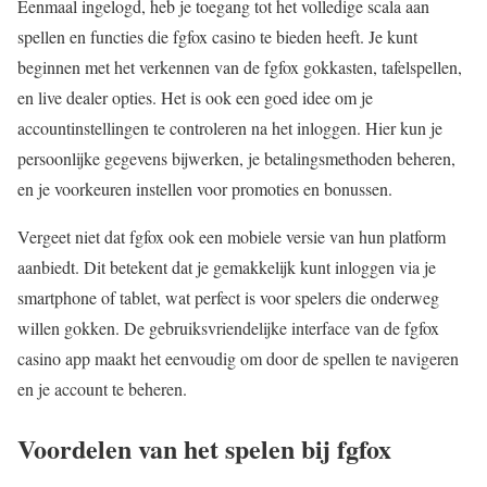
Eenmaal ingelogd, heb je toegang tot het volledige scala aan
spellen en functies die fgfox casino te bieden heeft. Je kunt
beginnen met het verkennen van de fgfox gokkasten, tafelspellen,
en live dealer opties. Het is ook een goed idee om je
accountinstellingen te controleren na het inloggen. Hier kun je
persoonlijke gegevens bijwerken, je betalingsmethoden beheren,
en je voorkeuren instellen voor promoties en bonussen.
Vergeet niet dat fgfox ook een mobiele versie van hun platform
aanbiedt. Dit betekent dat je gemakkelijk kunt inloggen via je
smartphone of tablet, wat perfect is voor spelers die onderweg
willen gokken. De gebruiksvriendelijke interface van de fgfox
casino app maakt het eenvoudig om door de spellen te navigeren
en je account te beheren.
Voordelen van het spelen bij fgfox