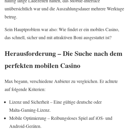
häufig lange Ladezeiten hatten, das Mobile‑Interface
unübersichtlich war und die Auszahlungsdauer mehrere Werktage
betrug.
Sein Hauptproblem war also: Wie findet er ein mobiles Casino,
das schnell, sicher und mit attraktiven Boni ausgestattet ist?
Herausforderung – Die Suche nach dem
perfekten mobilen Casino
Max begann, verschiedene Anbieter zu vergleichen. Er achtete
auf folgende Kriterien:
Lizenz und Sicherheit – Eine gültige deutsche oder
Malta‑Gaming‑Lizenz.
Mobile Optimierung – Reibungsloses Spiel auf iOS‑ und
Android‑Geräten.