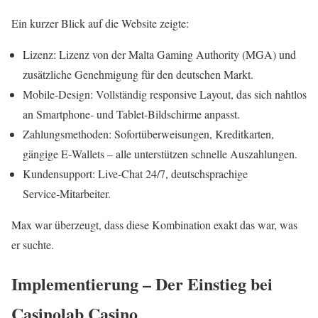
Ein kurzer Blick auf die Website zeigte:
Lizenz: Lizenz von der Malta Gaming Authority (MGA) und
zusätzliche Genehmigung für den deutschen Markt.
Mobile‑Design: Vollständig responsive Layout, das sich nahtlos
an Smartphone‑ und Tablet‑Bildschirme anpasst.
Zahlungsmethoden: Sofortüberweisungen, Kreditkarten,
gängige E‑Wallets – alle unterstützen schnelle Auszahlungen.
Kundensupport: Live‑Chat 24/7, deutschsprachige
Service‑Mitarbeiter.
Max war überzeugt, dass diese Kombination exakt das war, was
er suchte.
Implementierung – Der Einstieg bei
Casinolab Casino