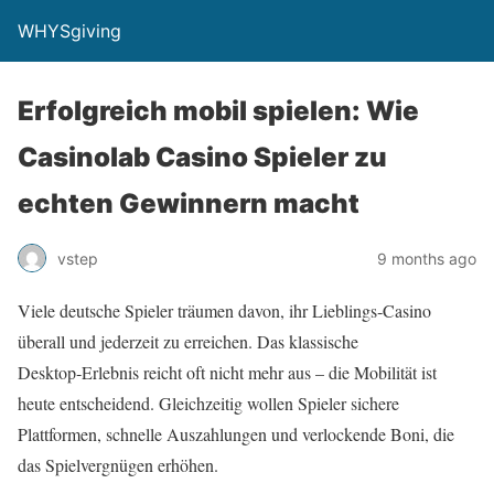
WHYSgiving
Erfolgreich mobil spielen: Wie
Casinolab Casino Spieler zu
echten Gewinnern macht
vstep
9 months ago
Viele deutsche Spieler träumen davon, ihr Lieblings‑Casino
überall und jederzeit zu erreichen. Das klassische
Desktop‑Erlebnis reicht oft nicht mehr aus – die Mobilität ist
heute entscheidend. Gleichzeitig wollen Spieler sichere
Plattformen, schnelle Auszahlungen und verlockende Boni, die
das Spielvergnügen erhöhen.