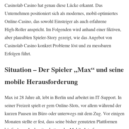
Casinolab Casino hat genau diese Lücke erkannt. Das
Unternehmen positioniert sich als modernes, mobil‑optimiertes
Online‑Casino, das sowohl Einsteiger als auch erfahrene
High‑Roller anspricht. Im Folgenden wird anhand einer fiktiven,
aber plausiblen Spieler‑Story gezeigt, wie das Angebot von
Casinolab Casino konkret Probleme löst und zu messbaren
Erfolgen führt.
Situation – Der Spieler „Max“ und seine
mobile Herausforderung
Max ist 28 Jahre alt, lebt in Berlin und arbeitet im IT‑Support. In
seiner Freizeit spielt er gern Online‑Slots, vor allem während der
kurzen Pausen im Büro oder unterwegs mit dem Zug. Vor einigen
Monaten stellte er fest, dass seine bisher genutzten Plattformen