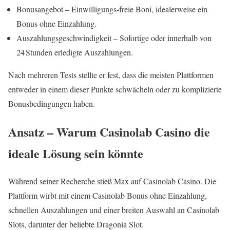
Bonusangebot – Einwilligungs‑freie Boni, idealerweise ein
Bonus ohne Einzahlung.
Auszahlungs­geschwindigkeit – Sofortige oder innerhalb von
24 Stunden erledigte Auszahlungen.
Nach mehreren Tests stellte er fest, dass die meisten Plattformen
entweder in einem dieser Punkte schwächeln oder zu komplizierte
Bonusbedingungen haben.
Ansatz – Warum Casinolab Casino die
ideale Lösung sein könnte
Während seiner Recherche stieß Max auf Casinolab Casino. Die
Plattform wirbt mit einem Casinolab Bonus ohne Einzahlung,
schnellen Auszahlungen und einer breiten Auswahl an Casinolab
Slots, darunter der beliebte Dragonia Slot.