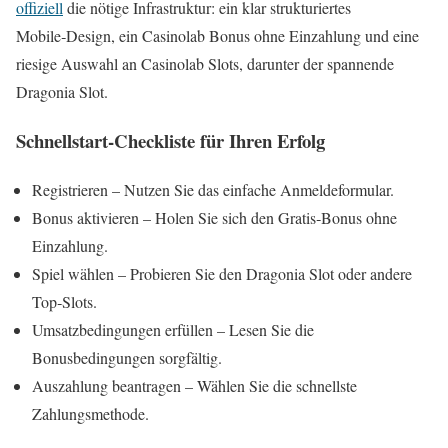
offiziell
die nötige Infrastruktur: ein klar strukturiertes
Mobile‑Design, ein Casinolab Bonus ohne Einzahlung und eine
riesige Auswahl an Casinolab Slots, darunter der spannende
Dragonia Slot.
Schnellstart‑Checkliste für Ihren Erfolg
Registrieren – Nutzen Sie das einfache Anmeldeformular.
Bonus aktivieren – Holen Sie sich den Gratis‑Bonus ohne
Einzahlung.
Spiel wählen – Probieren Sie den Dragonia Slot oder andere
Top‑Slots.
Umsatzbedingungen erfüllen – Lesen Sie die
Bonusbedingungen sorgfältig.
Auszahlung beantragen – Wählen Sie die schnellste
Zahlungsmethode.