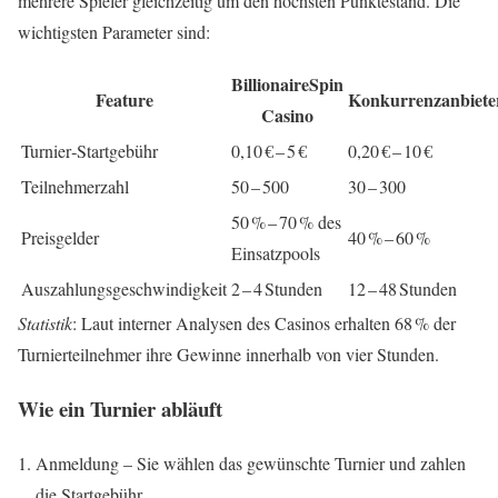
mehrere Spieler gleichzeitig um den höchsten Punktestand. Die
wichtigsten Parameter sind:
BillionaireSpin
Feature
Konkurrenzanbiete
Casino
Turnier‑Startgebühr
0,10 € – 5 €
0,20 € – 10 €
Teilnehmerzahl
50 – 500
30 – 300
50 % – 70 % des
Preisgelder
40 % – 60 %
Einsatzpools
Auszahlungsgeschwindigkeit
2 – 4 Stunden
12 – 48 Stunden
Statistik
: Laut interner Analysen des Casinos erhalten 68 % der
Turnierteilnehmer ihre Gewinne innerhalb von vier Stunden.
Wie ein Turnier abläuft
Anmeldung – Sie wählen das gewünschte Turnier und zahlen
die Startgebühr.