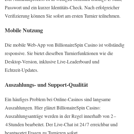
Passwort und ein kurzer Identitäts‑Check. Nach erfolgreicher
Verifizierung können Sie sofort am ersten Turnier teilnehmen.
Mobile Nutzung
Die mobile Web‑App von BillionaireSpin Casino ist vollständig
responsive. Sie bietet dieselben Turnierfunktionen wie die
Desktop‑Version, inklusive Live‑Leaderboard und
Echtzeit‑Updates.
Auszahlungs‑ und Support‑Qualität
Ein häufiges Problem bei Online‑Casinos sind langsame
Auszahlungen. Hier glänzt BillionaireSpin Casino:
Auszahlungsanträge werden in der Regel innerhalb von 2 –
4 Stunden bearbeitet. Der Live‑Chat ist 24 / 7 erreichbar und
beantwortet Fragen zu Turnieren sofort.