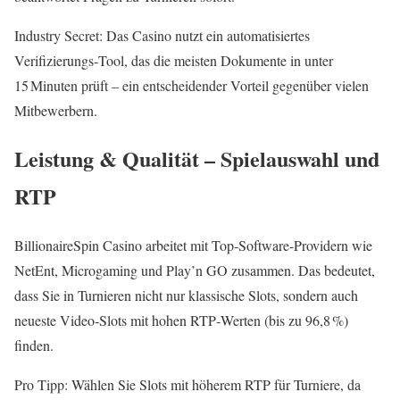
Industry Secret: Das Casino nutzt ein automatisiertes
Verifizierungs‑Tool, das die meisten Dokumente in unter
15 Minuten prüft – ein entscheidender Vorteil gegenüber vielen
Mitbewerbern.
Leistung & Qualität – Spielauswahl und
RTP
BillionaireSpin Casino arbeitet mit Top‑Software‑Providern wie
NetEnt, Microgaming und Play’n GO zusammen. Das bedeutet,
dass Sie in Turnieren nicht nur klassische Slots, sondern auch
neueste Video‑Slots mit hohen RTP‑Werten (bis zu 96,8 %)
finden.
Pro Tipp: Wählen Sie Slots mit höherem RTP für Turniere, da