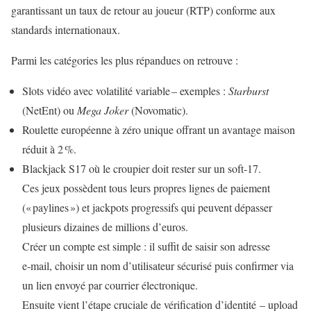
garantissant un taux de retour au joueur (RTP) conforme aux
standards internationaux.
Parmi les catégories les plus répandues on retrouve :
Slots vidéo avec volatilité variable – exemples :
Starburst
(NetEnt) ou
Mega Joker
(Novomatic).
Roulette européenne à zéro unique offrant un avantage maison
réduit à 2 %.
Blackjack S17 où le croupier doit rester sur un soft‑17.
Ces jeux possèdent tous leurs propres lignes de paiement
(« paylines ») et jackpots progressifs qui peuvent dépasser
plusieurs dizaines de millions d’euros.
Créer un compte est simple : il suffit de saisir son adresse
e‑mail, choisir un nom d’utilisateur sécurisé puis confirmer via
un lien envoyé par courrier électronique.
Ensuite vient l’étape cruciale de vérification d’identité – upload