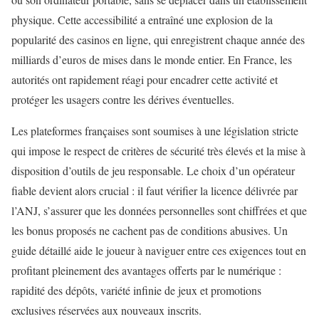
physique. Cette accessibilité a entraîné une explosion de la
popularité des casinos en ligne, qui enregistrent chaque année des
milliards d’euros de mises dans le monde entier. En France, les
autorités ont rapidement réagi pour encadrer cette activité et
protéger les usagers contre les dérives éventuelles.
Les plateformes françaises sont soumises à une législation stricte
qui impose le respect de critères de sécurité très élevés et la mise à
disposition d’outils de jeu responsable. Le choix d’un opérateur
fiable devient alors crucial : il faut vérifier la licence délivrée par
l’ANJ, s’assurer que les données personnelles sont chiffrées et que
les bonus proposés ne cachent pas de conditions abusives. Un
guide détaillé aide le joueur à naviguer entre ces exigences tout en
profitant pleinement des avantages offerts par le numérique :
rapidité des dépôts, variété infinie de jeux et promotions
exclusives réservées aux nouveaux inscrits.