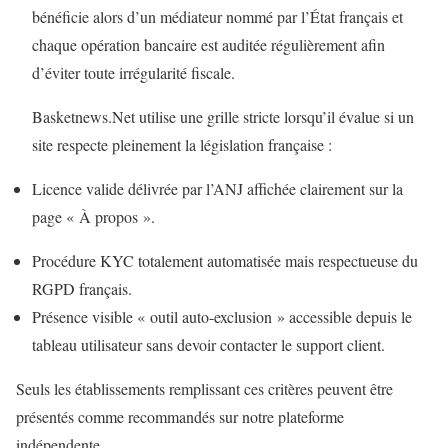
bénéficie alors d’un médiateur nommé par l’État français et
chaque opération bancaire est auditée régulièrement afin
d’éviter toute irrégularité fiscale.
Basketnews.Net utilise une grille stricte lorsqu’il évalue si un
site respecte pleinement la législation française :
Licence valide délivrée par l’ANJ affichée clairement sur la
page « À propos ».
Procédure KYC totalement automatisée mais respectueuse du
RGPD français.
Présence visible « outil auto‑exclusion » accessible depuis le
tableau utilisateur sans devoir contacter le support client.
Seuls les établissements remplissant ces critères peuvent être
présentés comme recommandés sur notre plateforme
indépendente.