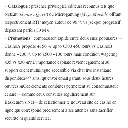
Catalogue
–
: présence privilégiée éditeurs reconnus tels que
NetEnt (
Gonzo’s Quest
) ou Microgaming (
Mega Moolah
) offrant
respectivement RTP moyen autour de 96 % vs jackpot progressif
dépassant parfois 30 M € .
Promotions
–
: comparaison rapide entre deux sites populaires —
CasinoA propose +150 % up to €300 +50 tours vs CasinoB
donne +200 % up to €500 +100 tours mais condition wagering
x35 vs x30.\n\nL’importance capitale revient également au
support client multilingue accessible via chat live instantané
disponible24/7 ainsi qu’envoi email garanti sous deux heures
ouvrées.\nCes éléments combinés permettent au consommateur
éclairé —comme ceux consultés régulièrement sur
Basketnews.Net—de sélectionner le nouveau site de casino en
ligne qui correspond précisément à ses attentes sans sacrifier
sécurité ni qualité service.