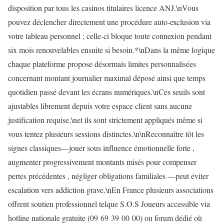
disposition par tous les casinos titulaires licence ANJ.\nVous
pouvez déclencher directement une procédure auto‑exclusion via
votre tableau personnel ; celle-ci bloque toute connexion pendant
six mois renouvelables ensuite si besoin.*\nDans la même logique
chaque plateforme propose désormais limites personnalisées
concernant montant journalier maximal déposé ainsi que temps
quotidien passé devant les écrans numériques.\nCes seuils sont
ajustables librement depuis votre espace client sans aucune
justification requise,\net ils sont strictement appliqués même si
vous tentez plusieurs sessions distinctes.\n\nReconnaître tôt les
signes classiques—jouer sous influence émotionnelle forte ,
augmenter progressivement montants misés pour compenser
pertes précédentes , négliger obligations familiales —peut éviter
escalation vers addiction grave.\nEn France plusieurs associations
offrent soutien professionnel telque S.O.S Joueurs accessible via
hotline nationale gratuite (09 69 39 00 00) ou forum dédié où