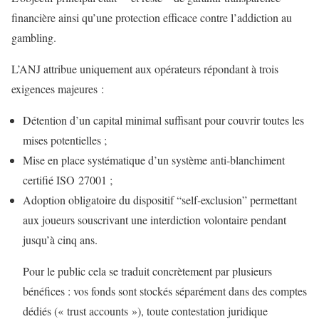
financière ainsi qu’une protection efficace contre l’addiction au
gambling.
L’ANJ attribue uniquement aux opérateurs répondant à trois
exigences majeures :
Détention d’un capital minimal suffisant pour couvrir toutes les
mises potentielles ;
Mise en place systématique d’un système anti‑blanchiment
certifié ISO 27001 ;
Adoption obligatoire du dispositif “self‑exclusion” permettant
aux joueurs souscrivant une interdiction volontaire pendant
jusqu’à cinq ans.
Pour le public cela se traduit concrètement par plusieurs
bénéfices : vos fonds sont stockés séparément dans des comptes
dédiés (« trust accounts »), toute contestation juridique