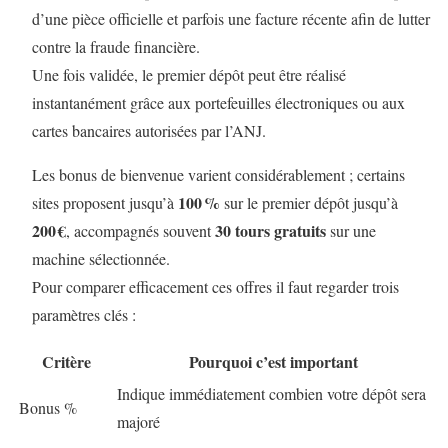
d’une pièce officielle et parfois une facture récente afin de lutter
contre la fraude financière.
Une fois validée, le premier dépôt peut être réalisé
instantanément grâce aux portefeuilles électroniques ou aux
cartes bancaires autorisées par l’ANJ.
Les bonus de bienvenue varient considérablement ; certains
100 %
sites proposent jusqu’à
sur le premier dépôt jusqu’à
200 €
30 tours gratuits
, accompagnés souvent
sur une
machine sélectionnée.
Pour comparer efficacement ces offres il faut regarder trois
paramètres clés :
Critère
Pourquoi c’est important
Indique immédiatement combien votre dépôt sera
Bonus %
majoré