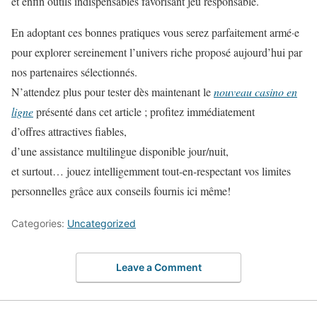
et enfin outils indispensables favorisant jeu responsable.​
En adoptant ces bonnes pratiques vous serez parfaitement armé·e
pour explorer sereinement l’univers riche proposé aujourd’hui par
nos partenaires sélectionnés.
N’attendez plus pour tester dès maintenant le
nouveau casino en
ligne
présenté dans cet article ; profitez immédiatement
d’offres attractives fiables,
d’une assistance multilingue disponible jour/nuit,
et surtout… jouez intelligemment tout-en-respectant vos limites
personnelles grâce aux conseils fournis ici même!
Categories:
Uncategorized
Leave a Comment