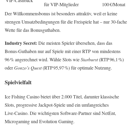
VIP‑Cashback
für VIP‑Mitglieder
100 €/Monat
Der Willkommensbonus ist besonders attraktiv, weil er keine
strengen Umsatzbedingungen für die Freispiele hat – nur 30‑fache
Wette für das Bonusguthaben.
Industry Secret:
Die meisten Spieler übersehen, dass das
Bonus‑Guthaben nur auf Spiele mit einer RTP von mindestens
96 % angerechnet wird. Wähle Slots wie
Starburst
(RTP 96,1 %)
oder
Gonzo’s Quest
(RTP 95,97 %) für optimale Nutzung.
Spielvielfalt
Ice Fishing Casino bietet über 2.000 Titel, darunter klassische
Slots, progressive Jackpot‑Spiele und ein umfangreiches
Live‑Casino. Die wichtigsten Software‑Partner sind NetEnt,
Microgaming und Evolution Gaming.