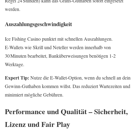
Regel 24 Stunden) kann das Gratis‑Guthaben sofort eingesetzt
werden.
Auszahlungsgeschwindigkeit
Ice Fishing Casino punktet mit schnellen Auszahlungen.
E‑Wallets wie Skrill und Neteller werden innerhalb von
30 Minuten bearbeitet, Banküberweisungen benötigen 1‑2
Werktage.
Expert Tip:
Nutze die E‑Wallet‑Option, wenn du schnell an dein
Gewinn‑Guthaben kommen willst. Das reduziert Wartezeiten und
minimiert mögliche Gebühren.
Performance und Qualität – Sicherheit,
Lizenz und Fair Play