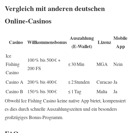
Vergleich mit anderen deutschen
Online‑Casinos
Auszahlung
Mobile
Casino
Willkommensbonus
Lizenz
(E‑Wallet)
App
Ice
100 % bis 500 € +
Fishing
≤ 30 Min
MGA
Nein
200 FS
Casino
Casino A
200 % bis 400 €
≤ 2 Stunden
Curacao
Ja
Casino B
150 % bis 300 €
≤ 1 Tag
Malta
Ja
Obwohl Ice Fishing Casino keine native App bietet, kompensiert
es dies durch schnelle Auszahlungszeiten und ein besonders
großzügiges Bonus‑Programm.