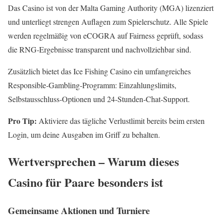
Das Casino ist von der Malta Gaming Authority (MGA) lizenziert
und unterliegt strengen Auflagen zum Spielerschutz. Alle Spiele
werden regelmäßig von eCOGRA auf Fairness geprüft, sodass
die RNG‑Ergebnisse transparent und nachvollziehbar sind.
Zusätzlich bietet das Ice Fishing Casino ein umfangreiches
Responsible‑Gambling‑Programm: Einzahlungslimits,
Selbstausschluss‑Optionen und 24‑Stunden‑Chat‑Support.
Pro Tip:
Aktiviere das tägliche Verlustlimit bereits beim ersten
Login, um deine Ausgaben im Griff zu behalten.
Wertversprechen – Warum dieses
Casino für Paare besonders ist
Gemeinsame Aktionen und Turniere