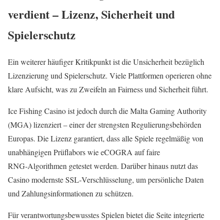
verdient – Lizenz, Sicherheit und
Spielerschutz
Ein weiterer häufiger Kritikpunkt ist die Unsicherheit bezüglich
Lizenzierung und Spielerschutz. Viele Plattformen operieren ohne
klare Aufsicht, was zu Zweifeln an Fairness und Sicherheit führt.
Ice Fishing Casino ist jedoch durch die Malta Gaming Authority
(MGA) lizenziert – einer der strengsten Regulierungsbehörden
Europas. Die Lizenz garantiert, dass alle Spiele regelmäßig von
unabhängigen Prüflabors wie eCOGRA auf faire
RNG‑Algorithmen getestet werden. Darüber hinaus nutzt das
Casino modernste SSL‑Verschlüsselung, um persönliche Daten
und Zahlungsinformationen zu schützen.
Für verantwortungsbewusstes Spielen bietet die Seite integrierte