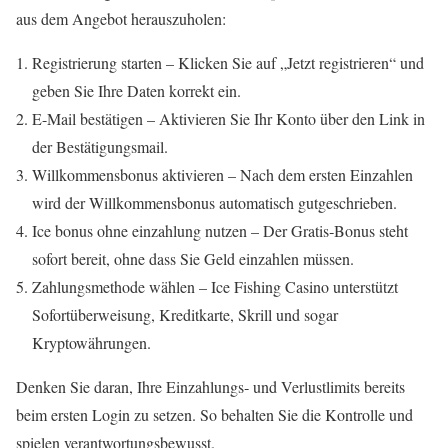
aus dem Angebot herauszuholen:
Registrierung starten – Klicken Sie auf „Jetzt registrieren“ und
geben Sie Ihre Daten korrekt ein.
E-Mail bestätigen – Aktivieren Sie Ihr Konto über den Link in
der Bestätigungsmail.
Willkommensbonus aktivieren – Nach dem ersten Einzahlen
wird der Willkommensbonus automatisch gutgeschrieben.
Ice bonus ohne einzahlung nutzen – Der Gratis‑Bonus steht
sofort bereit, ohne dass Sie Geld einzahlen müssen.
Zahlungsmethode wählen – Ice Fishing Casino unterstützt
Sofortüberweisung, Kreditkarte, Skrill und sogar
Kryptowährungen.
Denken Sie daran, Ihre Einzahlungs‑ und Verlustlimits bereits
beim ersten Login zu setzen. So behalten Sie die Kontrolle und
spielen verantwortungsbewusst.