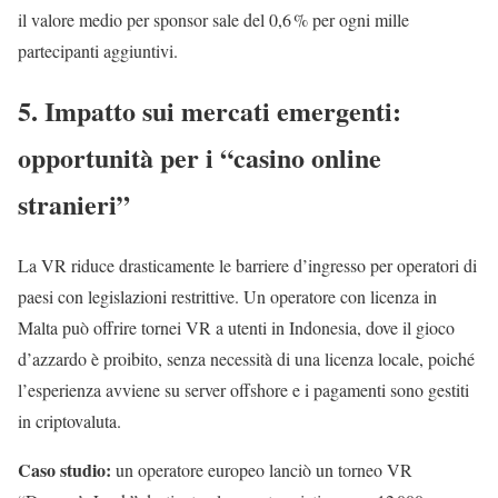
il valore medio per sponsor sale del 0,6 % per ogni mille
partecipanti aggiuntivi.
5. Impatto sui mercati emergenti:
opportunità per i “casino online
stranieri”
La VR riduce drasticamente le barriere d’ingresso per operatori di
paesi con legislazioni restrittive. Un operatore con licenza in
Malta può offrire tornei VR a utenti in Indonesia, dove il gioco
d’azzardo è proibito, senza necessità di una licenza locale, poiché
l’esperienza avviene su server offshore e i pagamenti sono gestiti
in criptovaluta.
Caso studio:
un operatore europeo lanciò un torneo VR