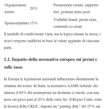
Organizzatore
Promozione evento, supporto
20 %
torneo
live, gestione prize pool
Visibilità brand, premi extra,
Sponsor/partner
15 %
contenuti co‑creati
Il modello di condivisione varia, ma la logica rimane la stessa: i
ricavi vengono suddivisi in base al valore aggiunto di ciascuna
parte.
1.2. Impatto della normativa europea sui premi e
sulle tasse
In Europa le legislazioni nazionali influenzano direttamente la
struttura dei tornei. In Italia, la normativa AAMS richiede che
almeno il 60 % del montepremi sia destinato a vincite, con una
tassa sul gioco pari al 20 % delle entry fee. Il Regno Unito, sotto
la licenza della UKGC, impone un “gaming duty” del 15 % sui