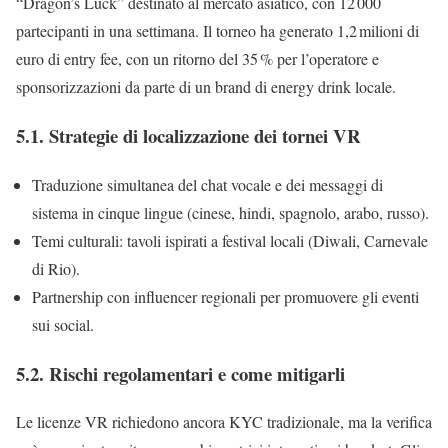
“Dragon’s Luck” destinato al mercato asiatico, con 12 000
partecipanti in una settimana. Il torneo ha generato 1,2 milioni di
euro di entry fee, con un ritorno del 35 % per l’operatore e
sponsorizzazioni da parte di un brand di energy drink locale.
5.1. Strategie di localizzazione dei tornei VR
Traduzione simultanea del chat vocale e dei messaggi di
sistema in cinque lingue (cinese, hindi, spagnolo, arabo, russo).
Temi culturali: tavoli ispirati a festival locali (Diwali, Carnevale
di Rio).
Partnership con influencer regionali per promuovere gli eventi
sui social.
5.2. Rischi regolamentari e come mitigarli
Le licenze VR richiedono ancora KYC tradizionale, ma la verifica