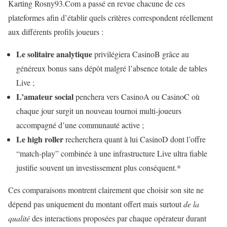
Karting Rosny93.Com a passé en revue chacune de ces
plateformes afin d’établir quels critères correspondent réellement
aux différents profils joueurs :
Le solitaire analytique
privilégiera CasinoB grâce au
généreux bonus sans dépôt malgré l’absence totale de tables
Live ;
L’amateur social
penchera vers CasinoA ou CasinoC où
chaque jour surgit un nouveau tournoi multi‑joueurs
accompagné d’une communauté active ;
Le high roller
recherchera quant à lui CasinoD dont l’offre
“match‑play” combinée à une infrastructure Live ultra fiable
justifie souvent un investissement plus conséquent.*
Ces comparaisons montrent clairement que choisir son site ne
dépend pas uniquement du montant offert mais surtout
de la
qualité
des interactions proposées par chaque opérateur durant