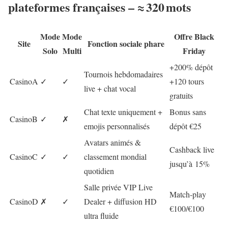
plateformes françaises – ≈ 320 mots
Mode
Mode
Offre Black
Site
Fonction sociale phare
Solo
Multi
Friday
+200% dépôt
Tournois hebdomadaires
CasinoA
✓
✓
+120 tours
live + chat vocal
gratuits
Chat texte uniquement +
Bonus sans
CasinoB
✓
✗
emojis personnalisés
dépôt €25
Avatars animés &
Cashback live
CasinoC
✓
✓
classement mondial
jusqu’à 15%
quotidien
Salle privée VIP Live
Match‑play
CasinoD
✗
✓
Dealer + diffusion HD
€100/€100
ultra fluide