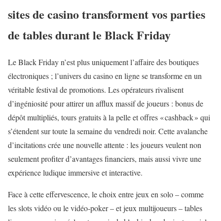
sites de casino transforment vos parties
de tables durant le Black Friday
Le Black Friday n’est plus uniquement l’affaire des boutiques
électroniques ; l’univers du casino en ligne se transforme en un
véritable festival de promotions. Les opérateurs rivalisent
d’ingéniosité pour attirer un afflux massif de joueurs : bonus de
dépôt multipliés, tours gratuits à la pelle et offres « cashback » qui
s’étendent sur toute la semaine du vendredi noir. Cette avalanche
d’incitations crée une nouvelle attente : les joueurs veulent non
seulement profiter d’avantages financiers, mais aussi vivre une
expérience ludique immersive et interactive.
Face à cette effervescence, le choix entre jeux en solo – comme
les slots vidéo ou le vidéo‑poker – et jeux multijoueurs – tables