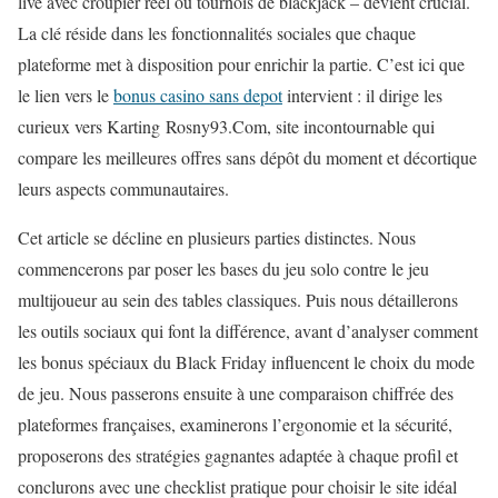
live avec croupier réel ou tournois de blackjack – devient crucial.
La clé réside dans les fonctionnalités sociales que chaque
plateforme met à disposition pour enrichir la partie. C’est ici que
le lien vers le
bonus casino sans depot
intervient : il dirige les
curieux vers Karting Rosny93.Com, site incontournable qui
compare les meilleures offres sans dépôt du moment et décortique
leurs aspects communautaires.
Cet article se décline en plusieurs parties distinctes. Nous
commencerons par poser les bases du jeu solo contre le jeu
multijoueur au sein des tables classiques. Puis nous détaillerons
les outils sociaux qui font la différence, avant d’analyser comment
les bonus spéciaux du Black Friday influencent le choix du mode
de jeu. Nous passerons ensuite à une comparaison chiffrée des
plateformes françaises, examinerons l’ergonomie et la sécurité,
proposerons des stratégies gagnantes adaptée à chaque profil et
conclurons avec une checklist pratique pour choisir le site idéal