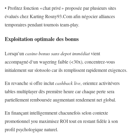
• Profitez fonction « chat privé » proposée par plusieurs sites
évalués chez Karting Rosny93.Com afin négocier alliances
temporaires pendant tournois team‐play.
Exploitation optimale des bonus
Lorsqu’un
casino bonus sans depot immédiat
vient
accompagné·d‘un wagering faible (<30x), concentrez‐vous
initialement sur slotssolo car ils remplissent rapidement exigences.
En revanche si offre inclut
cashback live
, orientez activitévers
tables multiplayer dès première heure car chaque perte sera
partiellement remboursée augmentant rendement net global.
En finançant intelligemment chacune­fois selon contexte
promotionnel you maximisez ROI tout en restant fidèle à son
profil psychologique naturel.