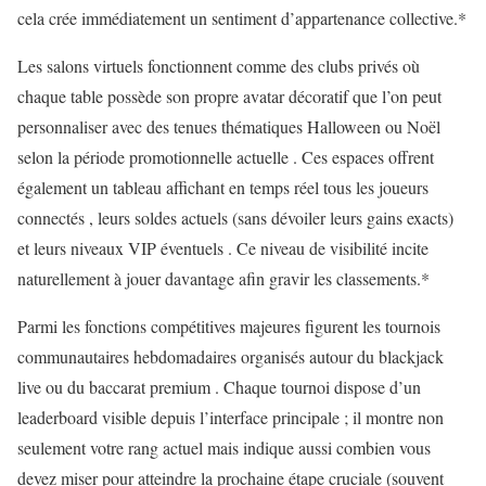
cela crée immédiatement un sentiment d’appartenance collective.*
Les salons virtuels fonctionnent comme des clubs privés où
chaque table possède son propre avatar décoratif que l’on peut
personnaliser avec des tenues thématiques Halloween ou Noël
selon la période promotionnelle actuelle . Ces espaces offrent
également un tableau affichant en temps réel tous les joueurs
connectés , leurs soldes actuels (sans dévoiler leurs gains exacts)
et leurs niveaux VIP éventuels . Ce niveau de visibilité incite
naturellement à jouer davantage afin gravir les classements.*
Parmi les fonctions compétitives majeures figurent les tournois
communautaires hebdomadaires organisés autour du blackjack
live ou du baccarat premium . Chaque tournoi dispose d’un
leaderboard visible depuis l’interface principale ; il montre non
seulement votre rang actuel mais indique aussi combien vous
devez miser pour atteindre la prochaine étape cruciale (souvent