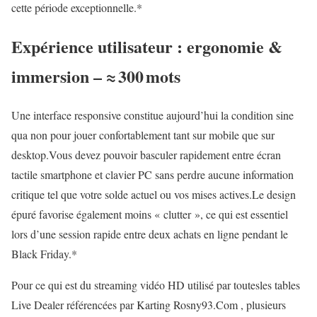
cette période exceptionnelle.*
Expérience utilisateur : ergonomie &
immersion – ≈ 300 mots
Une interface responsive constitue aujourd’hui la condition sine
qua non pour jouer confortablement tant sur mobile que sur
desktop.Vous devez pouvoir basculer rapidement entre écran
tactile smartphone et clavier PC sans perdre aucune information
critique tel que votre solde actuel ou vos mises actives.Le design
épuré favorise également moins « clutter », ce qui est essentiel
lors d’une session rapide entre deux achats en ligne pendant le
Black Friday.*
Pour ce qui est du streaming vidéo HD utilisé par toutesles tables
Live Dealer référencées par Karting Rosny93.Com , plusieurs