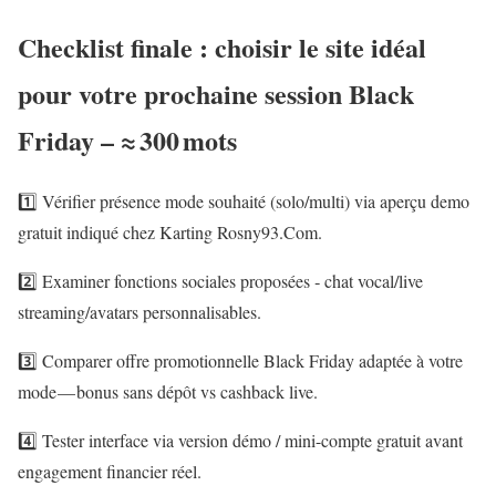
Checklist finale : choisir le site idéal
pour votre prochaine session Black
Friday – ≈ 300 mots
1️⃣ Vérifier présence mode souhaité (solo/multi) via aperçu demo
gratuit indiqué chez Karting Rosny93.Com.
2️⃣ Examiner fonctions sociales proposées ‑ chat vocal/live
streaming/avatars personnalisables.
3️⃣ Comparer offre promotionnelle Black Friday adaptée à votre
mode — bonus sans dépôt vs cashback live.
4️⃣ Tester interface via version démo / mini-compte gratuit avant
engagement financier réel.