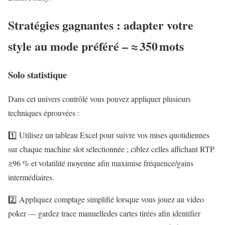
Stratégies gagnantes : adapter votre
style au mode préféré – ≈ 350 mots
Solo statistique
Dans cet univers contrôlé vous pouvez appliquer plusieurs
techniques éprouvées :
1️⃣ Utilisez un tableau Excel pour suivre vos mises quotidiennes
sur chaque machine slot sélectionnée ; ciblez celles affichant RTP
≥96 % et volatilité moyenne afin maximise fréquence/gains
intermédiaires.
2️⃣ Appliquez comptage simplifié lorsque vous jouez au video
poker — gardez trace manuelledes cartes tirées afin identifier