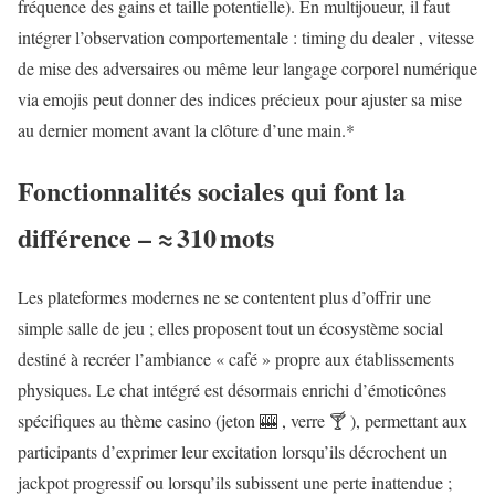
fréquence des gains et taille potentielle). En multijoueur, il faut
intégrer l’observation comportementale : timing du dealer , vitesse
de mise des adversaires ou même leur langage corporel numérique
via emojis peut donner des indices précieux pour ajuster sa mise
au dernier moment avant la clôture d’une main.*
Fonctionnalités sociales qui font la
différence – ≈ 310 mots
Les plateformes modernes ne se contentent plus d’offrir une
simple salle de jeu ; elles proposent tout un écosystème social
destiné à recréer l’ambiance « café » propre aux établissements
physiques. Le chat intégré est désormais enrichi d’émoticônes
spécifiques au thème casino (jeton 🎰 , verre 🍸 ), permettant aux
participants d’exprimer leur excitation lorsqu’ils décrochent un
jackpot progressif ou lorsqu’ils subissent une perte inattendue ;