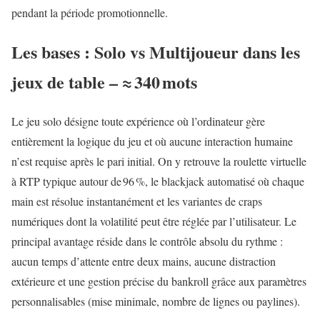
pendant la période promotionnelle.
Les bases : Solo vs Multijoueur dans les
jeux de table – ≈ 340 mots
Le jeu solo désigne toute expérience où l’ordinateur gère
entièrement la logique du jeu et où aucune interaction humaine
n’est requise après le pari initial. On y retrouve la roulette virtuelle
à RTP typique autour de 96 %, le blackjack automatisé où chaque
main est résolue instantanément et les variantes de craps
numériques dont la volatilité peut être réglée par l’utilisateur. Le
principal avantage réside dans le contrôle absolu du rythme :
aucun temps d’attente entre deux mains, aucune distraction
extérieure et une gestion précise du bankroll grâce aux paramètres
personnalisables (mise minimale, nombre de lignes ou paylines).