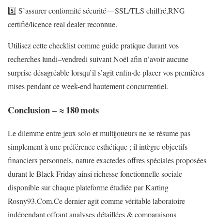
5️⃣ S’assurer conformité sécurité — SSL/TLS chiffré,RNG
certifié/licence real dealer reconnue.
Utilisez cette checklist comme guide pratique durant vos
recherches lundi–vendredi suivant Noël afin n’avoir aucune
surprise désagréable lorsqu’il s’agit enfin·de placer vos premières
mises pendant ce week-end hautement concurrentiel.
Conclusion – ≈ 180 mots
Le dilemme entre jeux solo et multijoueurs ne se résume pas
simplement à une préférence esthétique ; il intègre objectifs
financiers personnels, nature exactedes offres spéciales proposées
durant le Black Friday ainsi richesse fonctionnelle sociale
disponible sur chaque plateforme étudiée par Karting
Rosny93.Com.Ce dernier agit comme véritable laboratoire
indépendant offrant analyses détaillées & comparaisons