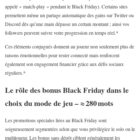
appelé « match‑play » pendant le Black Friday). Certains sites
permettent même un partage automatique des gains sur Twitter ou
Discord dès qu’une main dépasse un certain montant ; ainsi vos
followers peuvent suivre votre progression en temps réel.*
Ces éléments conjugués donnent au joueur non seulement plus de
raisons émotionnelles pour rester connecté mais renforcent
également son engagement financier grâce aux défis sociaux
réguliers.*
Le rôle des bonus Black Friday dans le
choix du mode de jeu – ≈ 280 mots
Les promotions spéciales liées au Black Friday sont
soigneusement segmentées selon que vous privilégiez le solo ou le
multijoueur. Les bonus sans dépôt ciblent généralement les