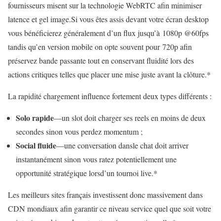
fournisseurs misent sur la technologie WebRTC afin minimiser
latence et gel image.Si vous êtes assis devant votre écran desktop
vous bénéficierez généralement d’un flux jusqu’à 1080p @60fps
tandis qu’en version mobile on opte souvent pour 720p afin
préservez bande passante tout en conservant fluidité lors des
actions critiques telles que placer une mise juste avant la clôture.*
La rapidité chargement influence fortement deux types différents :
Solo rapide
—un slot doit charger ses reels en moins de deux
secondes sinon vous perdez momentum ;
Social fluide
—une conversation dansle chat doit arriver
instantanément sinon vous ratez potentiellement une
opportunité stratégique lorsd’un tournoi live.*
Les meilleurs sites français investissent donc massivement dans
CDN mondiaux afin garantir ce niveau service quel que soit votre