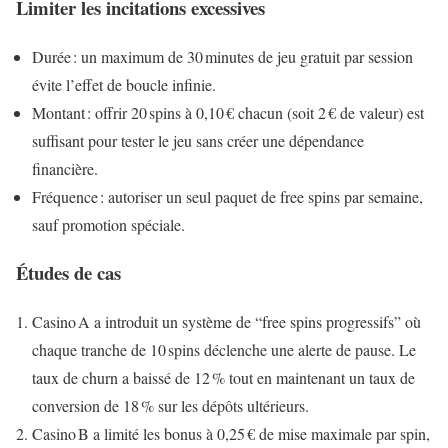
Limiter les incitations excessives
Durée : un maximum de 30 minutes de jeu gratuit par session
évite l’effet de boucle infinie.
Montant : offrir 20 spins à 0,10 € chacun (soit 2 € de valeur) est
suffisant pour tester le jeu sans créer une dépendance
financière.
Fréquence : autoriser un seul paquet de free spins par semaine,
sauf promotion spéciale.
Études de cas
Casino A a introduit un système de “free spins progressifs” où
chaque tranche de 10 spins déclenche une alerte de pause. Le
taux de churn a baissé de 12 % tout en maintenant un taux de
conversion de 18 % sur les dépôts ultérieurs.
Casino B a limité les bonus à 0,25 € de mise maximale par spin,