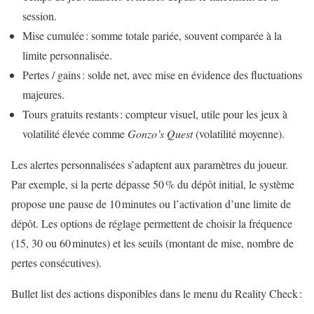
session.
Mise cumulée : somme totale pariée, souvent comparée à la
limite personnalisée.
Pertes / gains : solde net, avec mise en évidence des fluctuations
majeures.
Tours gratuits restants : compteur visuel, utile pour les jeux à
volatilité élevée comme
Gonzo’s Quest
(volatilité moyenne).
Les alertes personnalisées s’adaptent aux paramètres du joueur.
Par exemple, si la perte dépasse 50 % du dépôt initial, le système
propose une pause de 10 minutes ou l’activation d’une limite de
dépôt. Les options de réglage permettent de choisir la fréquence
(15, 30 ou 60 minutes) et les seuils (montant de mise, nombre de
pertes consécutives).
Bullet list des actions disponibles dans le menu du Reality Check :