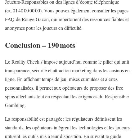
Joueurs‑Responsables ou des lignes d’écoute téléphonique
(ex. 01 40 00 00 00). Vous pouvez également consulter les pages
FAQ de Rouge Gazon, qui répertorient des ressources fiables et
anonymes pour les joueurs en difficulté.
Conclusion – 190 mots
Le Reality Check s’impose aujourd’hui comme le pilier qui unit
transparence, sécurité et attraction marketing dans les casinos en
ligne. En affichant temps de jeu, mises cumulées et alertes
personnalisées, il permet aux opérateurs de proposer des free
spins alléchants tout en respectant les exigences du Responsible
Gambling.
La responsabilité est partagée : les régulateurs définissent les
standards, les opérateurs intègrent les technologies et les joueurs
utilisent les outils mis à leur disposition. En suivant le guide