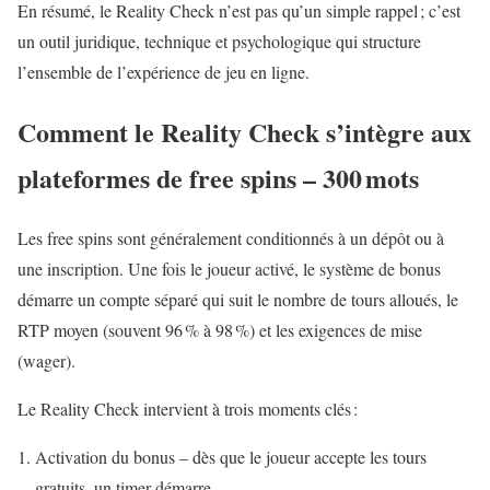
En résumé, le Reality Check n’est pas qu’un simple rappel ; c’est
un outil juridique, technique et psychologique qui structure
l’ensemble de l’expérience de jeu en ligne.
Comment le Reality Check s’intègre aux
plateformes de free spins – 300 mots
Les free spins sont généralement conditionnés à un dépôt ou à
une inscription. Une fois le joueur activé, le système de bonus
démarre un compte séparé qui suit le nombre de tours alloués, le
RTP moyen (souvent 96 % à 98 %) et les exigences de mise
(wager).
Le Reality Check intervient à trois moments clés :
Activation du bonus – dès que le joueur accepte les tours
gratuits, un timer démarre.