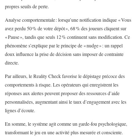
propres seuils de perte.
Analyse comportementale : lorsqu’une notification indique « Vous
avez perdu 50 % de votre dépôt », 68 % des joueurs cliquent sur
« Pause », tandis que seuls 12 % continuent sans modification. Ce
phénomène s’explique par le principe de « nudge » : un rappel
doux influence la prise de décision sans imposer de contrainte
directe.
Par ailleurs, le Reality Check favorise le dépistage précoce des
comportements à risque. Les opérateurs qui enregistrent les
réponses aux alertes peuvent proposer des ressources d’aide
personnalisées, augmentant ainsi le taux d’engagement avec les
lignes d’écoute.
En somme, le système agit comme un garde‑fou psychologique,
transformant le jeu en une activité plus mesurée et consciente.