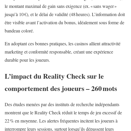
le montant maximal de gain sans exigence (ex. « sans wager »
jusqu’à 10 €), et le délai de validité (48 heures). L’information doit
être visible avant l’activation du bonus, idéalement sous forme de
bandeau coloré.
En adoptant ces bonnes pratiques, les casinos allient attractivité
marketing et conformité responsable, créant une expérience
durable pour les joueurs.
L’impact du Reality Check sur le
comportement des joueurs – 260 mots
Des études menées par des instituts de recherche indépendants
montrent que le Reality Check réduit le temps de jeu excessif de
22 % en moyenne. Les alertes fréquentes incitent les joueurs à
interrompre leurs sessions, surtout lorsqu’ils dépassent leurs