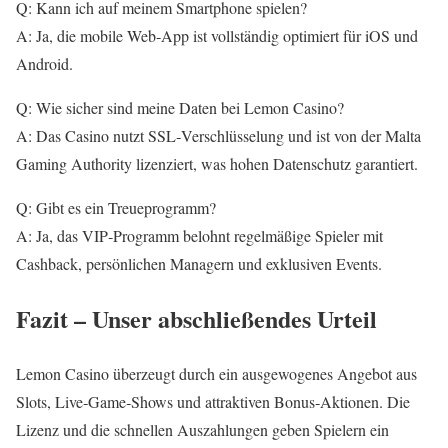
Q: Kann ich auf meinem Smartphone spielen?
A: Ja, die mobile Web‑App ist vollständig optimiert für iOS und
Android.
Q: Wie sicher sind meine Daten bei Lemon Casino?
A: Das Casino nutzt SSL‑Verschlüsselung und ist von der Malta
Gaming Authority lizenziert, was hohen Datenschutz garantiert.
Q: Gibt es ein Treueprogramm?
A: Ja, das VIP‑Programm belohnt regelmäßige Spieler mit
Cashback, persönlichen Managern und exklusiven Events.
Fazit – Unser abschließendes Urteil
Lemon Casino überzeugt durch ein ausgewogenes Angebot aus
Slots, Live‑Game‑Shows und attraktiven Bonus‑Aktionen. Die
Lizenz und die schnellen Auszahlungen geben Spielern ein