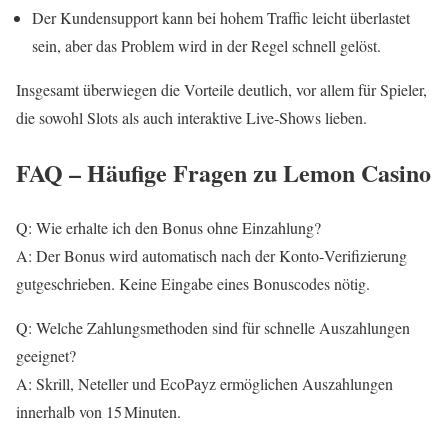
Der Kundensupport kann bei hohem Traffic leicht überlastet
sein, aber das Problem wird in der Regel schnell gelöst.
Insgesamt überwiegen die Vorteile deutlich, vor allem für Spieler,
die sowohl Slots als auch interaktive Live‑Shows lieben.
FAQ – Häufige Fragen zu Lemon Casino
Q: Wie erhalte ich den Bonus ohne Einzahlung?
A: Der Bonus wird automatisch nach der Konto‑Verifizierung
gutgeschrieben. Keine Eingabe eines Bonuscodes nötig.
Q: Welche Zahlungsmethoden sind für schnelle Auszahlungen
geeignet?
A: Skrill, Neteller und EcoPayz ermöglichen Auszahlungen
innerhalb von 15 Minuten.