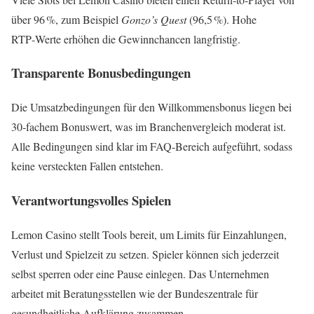
über 96 %, zum Beispiel
Gonzo’s Quest
(96,5 %). Hohe
RTP‑Werte erhöhen die Gewinnchancen langfristig.
Transparente Bonusbedingungen
Die Umsatzbedingungen für den Willkommensbonus liegen bei
30‑fachem Bonuswert, was im Branchenvergleich moderat ist.
Alle Bedingungen sind klar im FAQ‑Bereich aufgeführt, sodass
keine versteckten Fallen entstehen.
Verantwortungsvolles Spielen
Lemon Casino stellt Tools bereit, um Limits für Einzahlungen,
Verlust und Spielzeit zu setzen. Spieler können sich jederzeit
selbst sperren oder eine Pause einlegen. Das Unternehmen
arbeitet mit Beratungsstellen wie der Bundeszentrale für
gesundheitliche Aufklärung zusammen.