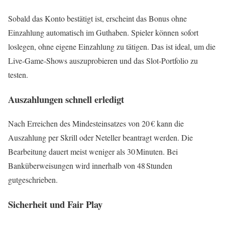
Sobald das Konto bestätigt ist, erscheint das Bonus ohne
Einzahlung automatisch im Guthaben. Spieler können sofort
loslegen, ohne eigene Einzahlung zu tätigen. Das ist ideal, um die
Live‑Game‑Shows auszuprobieren und das Slot‑Portfolio zu
testen.
Auszahlungen schnell erledigt
Nach Erreichen des Mindesteinsatzes von 20 € kann die
Auszahlung per Skrill oder Neteller beantragt werden. Die
Bearbeitung dauert meist weniger als 30 Minuten. Bei
Banküberweisungen wird innerhalb von 48 Stunden
gutgeschrieben.
Sicherheit und Fair Play