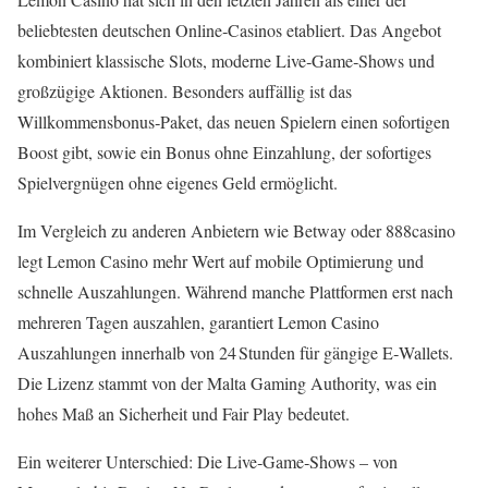
beliebtesten deutschen Online‑Casinos etabliert. Das Angebot
kombiniert klassische Slots, moderne Live‑Game‑Shows und
großzügige Aktionen. Besonders auffällig ist das
Willkommensbonus‑Paket, das neuen Spielern einen sofortigen
Boost gibt, sowie ein Bonus ohne Einzahlung, der sofortiges
Spielvergnügen ohne eigenes Geld ermöglicht.
Im Vergleich zu anderen Anbietern wie Betway oder 888casino
legt Lemon Casino mehr Wert auf mobile Optimierung und
schnelle Auszahlungen. Während manche Plattformen erst nach
mehreren Tagen auszahlen, garantiert Lemon Casino
Auszahlungen innerhalb von 24 Stunden für gängige E‑Wallets.
Die Lizenz stammt von der Malta Gaming Authority, was ein
hohes Maß an Sicherheit und Fair Play bedeutet.
Ein weiterer Unterschied: Die Live‑Game‑Shows – von