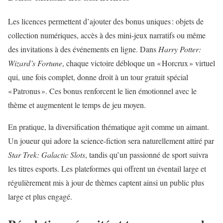
Les licences permettent d’ajouter des bonus uniques : objets de
collection numériques, accès à des mini‑jeux narratifs ou même
des invitations à des événements en ligne. Dans
Harry Potter:
Wizard’s Fortune
, chaque victoire débloque un « Horcrux » virtuel
qui, une fois complet, donne droit à un tour gratuit spécial
« Patronus ». Ces bonus renforcent le lien émotionnel avec le
thème et augmentent le temps de jeu moyen.
En pratique, la diversification thématique agit comme un aimant.
Un joueur qui adore la science‑fiction sera naturellement attiré par
Star Trek: Galactic Slots
, tandis qu’un passionné de sport suivra
les titres esports. Les plateformes qui offrent un éventail large et
régulièrement mis à jour de thèmes captent ainsi un public plus
large et plus engagé.