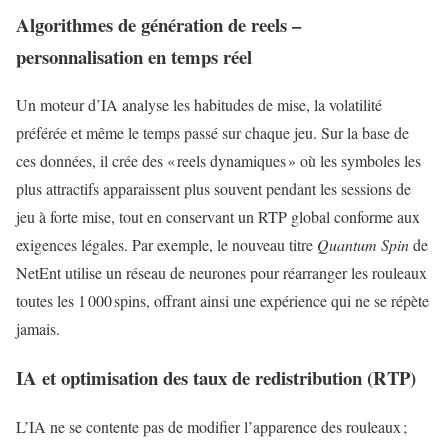
Algorithmes de génération de reels –
personnalisation en temps réel
Un moteur d’IA analyse les habitudes de mise, la volatilité
préférée et même le temps passé sur chaque jeu. Sur la base de
ces données, il crée des « reels dynamiques » où les symboles les
plus attractifs apparaissent plus souvent pendant les sessions de
jeu à forte mise, tout en conservant un RTP global conforme aux
exigences légales. Par exemple, le nouveau titre
Quantum Spin
de
NetEnt utilise un réseau de neurones pour réarranger les rouleaux
toutes les 1 000 spins, offrant ainsi une expérience qui ne se répète
jamais.
IA et optimisation des taux de redistribution (RTP)
L’IA ne se contente pas de modifier l’apparence des rouleaux ;