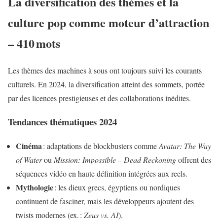
La diversification des thèmes et la
culture pop comme moteur d’attraction
– 410 mots
Les thèmes des machines à sous ont toujours suivi les courants
culturels. En 2024, la diversification atteint des sommets, portée
par des licences prestigieuses et des collaborations inédites.
Tendances thématiques 2024
Cinéma
: adaptations de blockbusters comme
Avatar: The Way
of Water
ou
Mission: Impossible – Dead Reckoning
offrent des
séquences vidéo en haute définition intégrées aux reels.
Mythologie
: les dieux grecs, égyptiens ou nordiques
continuent de fasciner, mais les développeurs ajoutent des
twists modernes (ex. :
Zeus vs. AI
).