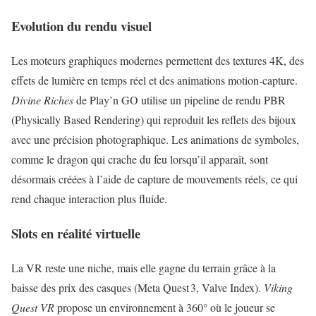
Evolution du rendu visuel
Les moteurs graphiques modernes permettent des textures 4K, des
effets de lumière en temps réel et des animations motion‑capture.
Divine Riches
de Play’n GO utilise un pipeline de rendu PBR
(Physically Based Rendering) qui reproduit les reflets des bijoux
avec une précision photographique. Les animations de symboles,
comme le dragon qui crache du feu lorsqu’il apparaît, sont
désormais créées à l’aide de capture de mouvements réels, ce qui
rend chaque interaction plus fluide.
Slots en réalité virtuelle
La VR reste une niche, mais elle gagne du terrain grâce à la
baisse des prix des casques (Meta Quest 3, Valve Index).
Viking
Quest VR
propose un environnement à 360° où le joueur se