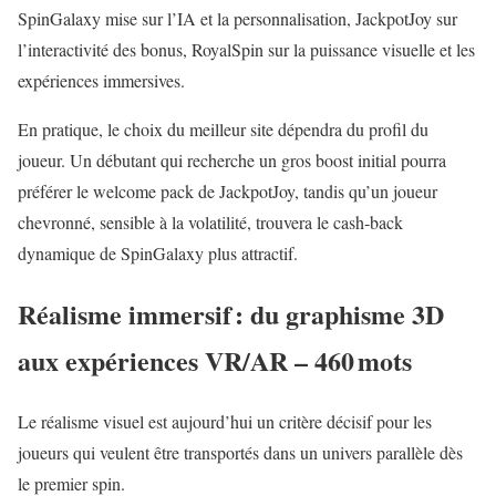
SpinGalaxy mise sur l’IA et la personnalisation, JackpotJoy sur
l’interactivité des bonus, RoyalSpin sur la puissance visuelle et les
expériences immersives.
En pratique, le choix du meilleur site dépendra du profil du
joueur. Un débutant qui recherche un gros boost initial pourra
préférer le welcome pack de JackpotJoy, tandis qu’un joueur
chevronné, sensible à la volatilité, trouvera le cash‑back
dynamique de SpinGalaxy plus attractif.
Réalisme immersif : du graphisme 3D
aux expériences VR/AR – 460 mots
Le réalisme visuel est aujourd’hui un critère décisif pour les
joueurs qui veulent être transportés dans un univers parallèle dès
le premier spin.