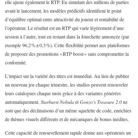
elle ajuste également le RTP. En simulant des millions de parties
avant le lancement, les modèles prédictifs identifient le point
d’équilibre optimal entre attractivité du joueur et rentabilité de
l’opérateur. Le résultat est un RTP qui varie légèrement d’une
session à l’autre, tout en restant dans la fourchette annoncée (par
exemple 96,2 % ± 0,3 %). Cette flexibilité permet aux plateformes
de proposer des promotions « RTP boost » sans compromettre la
conformité.
L’impact sur la variété des titres est immédiat. Au lieu de publier
un nouveau jeu chaque trimestre, les studios peuvent renouveler
leurs catalogues chaque mois grâce à des variantes générées
automatiquement.
Starburst Nebula
et
Gonzo’s Treasure 2.0
ne
sont que des déclinaisons d’un même squelette de code, enrichies
de thèmes visuels différents et de mécaniques de bonus inédites.
Cette capacité de renouvellement rapide donne aux opérateurs un