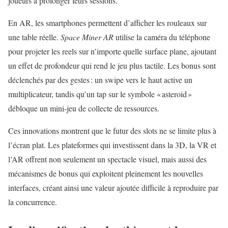
joueurs à prolonger leurs sessions.
En AR, les smartphones permettent d’afficher les rouleaux sur
une table réelle.
Space Miner AR
utilise la caméra du téléphone
pour projeter les reels sur n’importe quelle surface plane, ajoutant
un effet de profondeur qui rend le jeu plus tactile. Les bonus sont
déclenchés par des gestes : un swipe vers le haut active un
multiplicateur, tandis qu’un tap sur le symbole « asteroid »
débloque un mini‑jeu de collecte de ressources.
Ces innovations montrent que le futur des slots ne se limite plus à
l’écran plat. Les plateformes qui investissent dans la 3D, la VR et
l’AR offrent non seulement un spectacle visuel, mais aussi des
mécanismes de bonus qui exploitent pleinement les nouvelles
interfaces, créant ainsi une valeur ajoutée difficile à reproduire par
la concurrence.