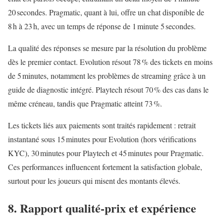
20 secondes. Pragmatic, quant à lui, offre un chat disponible de
8 h à 23 h, avec un temps de réponse de 1 minute 5 secondes.
La qualité des réponses se mesure par la résolution du problème
dès le premier contact. Evolution résout 78 % des tickets en moins
de 5 minutes, notamment les problèmes de streaming grâce à un
guide de diagnostic intégré. Playtech résout 70 % des cas dans le
même créneau, tandis que Pragmatic atteint 73 %.
Les tickets liés aux paiements sont traités rapidement : retrait
instantané sous 15 minutes pour Evolution (hors vérifications
KYC), 30 minutes pour Playtech et 45 minutes pour Pragmatic.
Ces performances influencent fortement la satisfaction globale,
surtout pour les joueurs qui misent des montants élevés.
8. Rapport qualité‑prix et expérience