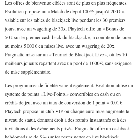
Les offres de bienvenue ciblées sont de plus en plus fréquentes.
Evolution propose un « Match de dépôt 100 % jusqu’à 200 € »,
valable sur les tables de blackjack live pendant les 30 premiers
jours, avec un wagering de 30x. Playtech offre un « Bonus de
50 € sur le premier cash‑back du blackjack », à condition de jouer
au moins 5 000 € en mises live, avec un wagering de 20x.
Pragmatic mise sur un « Tournoi de Blackjack Live », où les 10
meilleurs joueurs repartent avec un pool de 1 000 €, sans exigence
de mise supplémentaire.
Les programmes de fidélité varient également. Evolution utilise un
système de points « Live‑Points » convertibles en cash ou en
crédits de jeu, avec un taux de conversion de 1 point = 0,01 €.
Playtech propose un club VIP où chaque euro misé augmente le
niveau de statut, donnant droit à des retraits instantanés et à des
invitations à des événements privés. Pragmatic offre un cashback
hebdomadaire de 5 % sur les pertes nettes en live blackjack.