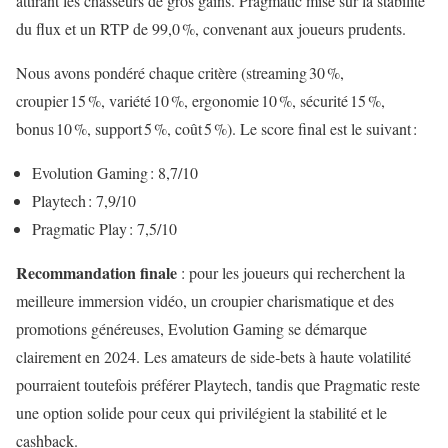
attirant les chasseurs de gros gains. Pragmatic mise sur la stabilité
du flux et un RTP de 99,0 %, convenant aux joueurs prudents.
Nous avons pondéré chaque critère (streaming 30 %,
croupier 15 %, variété 10 %, ergonomie 10 %, sécurité 15 %,
bonus 10 %, support 5 %, coût 5 %). Le score final est le suivant :
Evolution Gaming : 8,7/10
Playtech : 7,9/10
Pragmatic Play : 7,5/10
Recommandation finale
: pour les joueurs qui recherchent la
meilleure immersion vidéo, un croupier charismatique et des
promotions généreuses, Evolution Gaming se démarque
clairement en 2024. Les amateurs de side‑bets à haute volatilité
pourraient toutefois préférer Playtech, tandis que Pragmatic reste
une option solide pour ceux qui privilégient la stabilité et le
cashback.