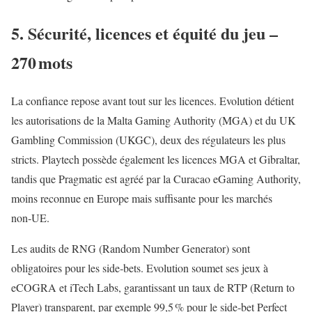
5. Sécurité, licences et équité du jeu –
270 mots
La confiance repose avant tout sur les licences. Evolution détient
les autorisations de la Malta Gaming Authority (MGA) et du UK
Gambling Commission (UKGC), deux des régulateurs les plus
stricts. Playtech possède également les licences MGA et Gibraltar,
tandis que Pragmatic est agréé par la Curacao eGaming Authority,
moins reconnue en Europe mais suffisante pour les marchés
non‑UE.
Les audits de RNG (Random Number Generator) sont
obligatoires pour les side‑bets. Evolution soumet ses jeux à
eCOGRA et iTech Labs, garantissant un taux de RTP (Return to
Player) transparent, par exemple 99,5 % pour le side‑bet Perfect