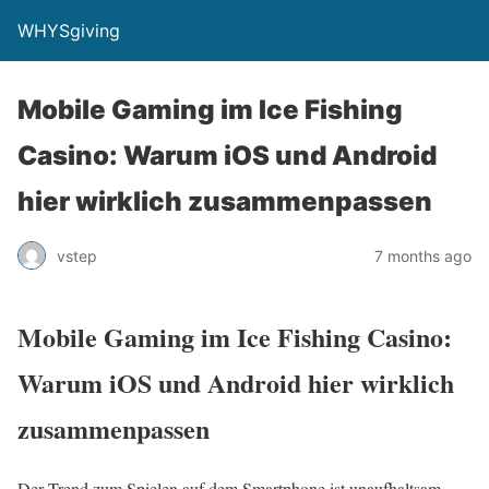
WHYSgiving
Mobile Gaming im Ice Fishing
Casino: Warum iOS und Android
hier wirklich zusammenpassen
vstep
7 months ago
Mobile Gaming im Ice Fishing Casino:
Warum iOS und Android hier wirklich
zusammenpassen
Der Trend zum Spielen auf dem Smartphone ist unaufhaltsam.