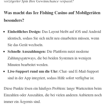
verzögerter Spin Ihre Gewinnchance verpasst?
Was macht das Ice Fishing Casino auf Mobilgeräten
besonders?
Einheitliches Design:
Das Layout bleibt auf iOS und Android
identisch, sodass Sie sich nicht neu einarbeiten müssen, wenn
Sie das Gerät wechseln.
Schnelle Auszahlungen:
Die Plattform nutzt moderne
Zahlungsgateways, die bei beiden Systemen in wenigen
Minuten bearbeitet werden.
Live‑Support rund um die Uhr:
Chat‑ und E‑Mail‑Support
sind in der App integriert, sodass Hilfe sofort verfügbar ist.
Diese Punkte lösen ein häufiges Problem: lange Wartezeiten beim
Einzahlen oder Auszahlen, die bei vielen anderen Anbietern noch
immer ein Ärgernis sind.