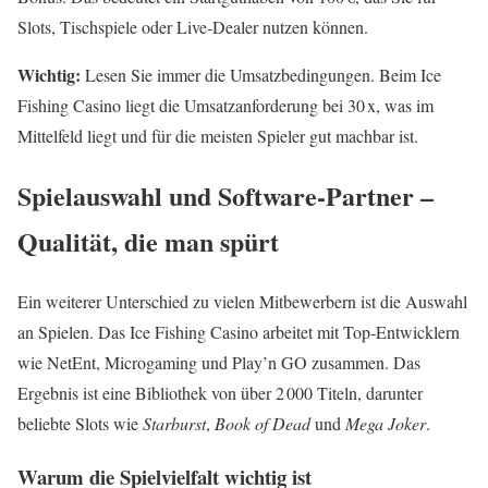
Slots, Tischspiele oder Live‑Dealer nutzen können.
Wichtig:
Lesen Sie immer die Umsatzbedingungen. Beim Ice
Fishing Casino liegt die Umsatzanforderung bei 30 x, was im
Mittelfeld liegt und für die meisten Spieler gut machbar ist.
Spielauswahl und Software‑Partner –
Qualität, die man spürt
Ein weiterer Unterschied zu vielen Mitbewerbern ist die Auswahl
an Spielen. Das Ice Fishing Casino arbeitet mit Top‑Entwicklern
wie NetEnt, Microgaming und Play’n GO zusammen. Das
Ergebnis ist eine Bibliothek von über 2 000 Titeln, darunter
beliebte Slots wie
Starburst
,
Book of Dead
und
Mega Joker
.
Warum die Spielvielfalt wichtig ist