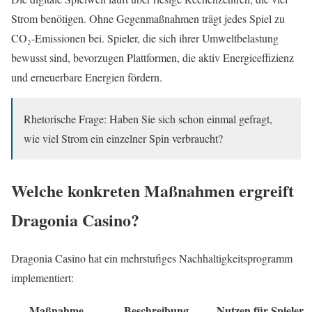
Strom benötigen. Ohne Gegenmaßnahmen trägt jedes Spiel zu
CO₂‑Emissionen bei. Spieler, die sich ihrer Umweltbelastung
bewusst sind, bevorzugen Plattformen, die aktiv Energieeffizienz
und erneuerbare Energien fördern.
Rhetorische Frage: Haben Sie sich schon einmal gefragt,
wie viel Strom ein einzelner Spin verbraucht?
Welche konkreten Maßnahmen ergreift
Dragonia Casino?
Dragonia Casino hat ein mehrstufiges Nachhaltigkeitsprogramm
implementiert:
Maßnahme
Beschreibung
Nutzen für Spieler