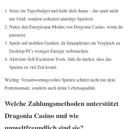
Setze ein Tagesbudget und halte dich daran – das spart nicht
nur Geld, sondern reduziert unnötige Spielzeit.
Nutze den Energiespar‑Modus von Dragonia Casino, wenn du
pausierst.
Spiele auf mobilen Geräten, da Smartphones im Vergleich zu
Desktop‑PCs weniger Energie verbrauchen.
Aktiviere Self‑Exclusion‑Tools, falls du merkst, dass das
Spielen zu viel Zeit kostet.
Wichtig: Verantwortungsvolles Spielen schützt nicht nur dein
Portemonnaie, sondern auch deine Lebensqualität.
Welche Zahlungsmethoden unterstützt
Dragonia Casino und wie
umweltfreundlich sind sie?