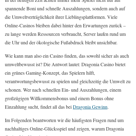
spannende Boni und schnelle Auszahlungen, sondern auch auf
die Umweltverträglichkeit ihrer Lieblingsplattformen. Viele
Online‑Casinos bleiben dabei hinter den Erwartungen zurück –
zu lange werden Ressourcen verbraucht, Server laufen rund um
die Uhr und der ökologische Fußabdruck bleibt unsichtbar.
Wie kann man also ein Casino finden, das sowohl sicher als auch
umweltbewusst ist? Die Antwort lautet: Dragonia Casino bietet
ein grünes Gaming‑Konzept, das Spielern hilft,
verantwortungsbewusst zu spielen und gleichzeitig die Umwelt zu
schonen. Wer nach schnellen Ein- und Auszahlungen, einem
großzügigen Willkommensbonus und einem Bonus ohne
Einzahlung sucht, findet all das bei
Dragonia Gewinn
.
Im Folgenden beantworten wir die häufigsten Fragen rund um
nachhaltiges Online‑Glücksspiel und zeigen, warum Dragonia