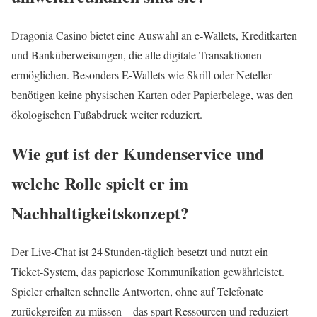
Dragonia Casino bietet eine Auswahl an e‑Wallets, Kreditkarten
und Banküberweisungen, die alle digitale Transaktionen
ermöglichen. Besonders E‑Wallets wie Skrill oder Neteller
benötigen keine physischen Karten oder Papierbelege, was den
ökologischen Fußabdruck weiter reduziert.
Wie gut ist der Kundenservice und
welche Rolle spielt er im
Nachhaltigkeitskonzept?
Der Live‑Chat ist 24 Stunden‑täglich besetzt und nutzt ein
Ticket‑System, das papierlose Kommunikation gewährleistet.
Spieler erhalten schnelle Antworten, ohne auf Telefonate
zurückgreifen zu müssen – das spart Ressourcen und reduziert