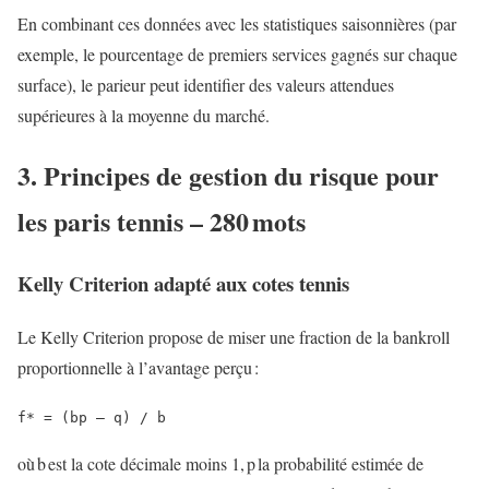
En combinant ces données avec les statistiques saisonnières (par
exemple, le pourcentage de premiers services gagnés sur chaque
surface), le parieur peut identifier des valeurs attendues
supérieures à la moyenne du marché.
3. Principes de gestion du risque pour
les paris tennis – 280 mots
Kelly Criterion adapté aux cotes tennis
Le Kelly Criterion propose de miser une fraction de la bankroll
proportionnelle à l’avantage perçu :
f* = (bp – q) / b
où b est la cote décimale moins 1, p la probabilité estimée de