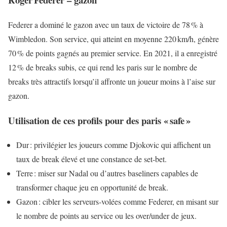
Federer a dominé le gazon avec un taux de victoire de 78 % à
Wimbledon. Son service, qui atteint en moyenne 220 km/h, génère
70 % de points gagnés au premier service. En 2021, il a enregistré
12 % de breaks subis, ce qui rend les paris sur le nombre de
breaks très attractifs lorsqu’il affronte un joueur moins à l’aise sur
gazon.
Utilisation de ces profils pour des paris « safe »
Dur : privilégier les joueurs comme Djokovic qui affichent un
taux de break élevé et une constance de set‑bet.
Terre : miser sur Nadal ou d’autres baseliners capables de
transformer chaque jeu en opportunité de break.
Gazon : cibler les serveurs‑volées comme Federer, en misant sur
le nombre de points au service ou les over/under de jeux.