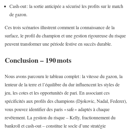
Cash‑out : la sortie anticipée a sécurisé les profits sur le match
de gazon.
Ces trois scénarios illustrent comment la connaissance de la
surface, le profil du champion et une gestion rigoureuse du risque
peuvent transformer une période festive en succès durable.
Conclusion – 190 mots
Nous avons parcouru le tableau complet : la vitesse du gazon, la
lenteur de la terre et l’équilibre du dur influencent les styles de
jeu, les cotes et les opportunités de pari. En associant ces
spécificités aux profils des champions (Djokovic, Nadal, Federer),
vous pouvez identifier des paris « safe » adaptés à chaque
revêtement. La gestion du risque – Kelly, fractionnement du
bankroll et cash‑out – constitue le socle d’une stratégie