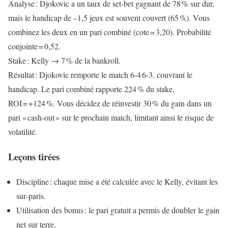
Analyse : Djokovic a un taux de set‑bet gagnant de 78 % sur dur,
mais le handicap de –1,5 jeux est souvent couvert (65 %). Vous
combinez les deux en un pari combiné (cote = 3,20). Probabilité
conjointe = 0,52.
Stake : Kelly → 7 % de la bankroll.
Résultat : Djokovic remporte le match 6‑4 6‑3, couvrant le
handicap. Le pari combiné rapporte 224 % du stake,
ROI = +124 %. Vous décidez de réinvestir 30 % du gain dans un
pari « cash‑out » sur le prochain match, limitant ainsi le risque de
volatilité.
Leçons tirées
Discipline : chaque mise a été calculée avec le Kelly, évitant les
sur‑paris.
Utilisation des bonus : le pari gratuit a permis de doubler le gain
net sur terre.