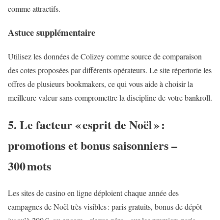
comme attractifs.
Astuce supplémentaire
Utilisez les données de Colizey comme source de comparaison
des cotes proposées par différents opérateurs. Le site répertorie les
offres de plusieurs bookmakers, ce qui vous aide à choisir la
meilleure valeur sans compromettre la discipline de votre bankroll.
5. Le facteur « esprit de Noël » :
promotions et bonus saisonniers –
300 mots
Les sites de casino en ligne déploient chaque année des
campagnes de Noël très visibles : paris gratuits, bonus de dépôt