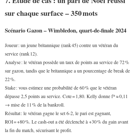
7. Étude de cas : un pari de Noël réussi
sur chaque surface – 350 mots
Scénario Gazon – Wimbledon, quart‑de‑finale 2024
Joueur : un jeune britannique (rank 45) contre un vétéran du
service (rank 12).
Analyse : le vétéran possède un taux de points au service de 72 %
sur gazon, tandis que le britannique a un pourcentage de break de
22 %.
Stake : vous estimez une probabilité de 60 % que le vétéran
dépasse 2,5 points au service. Cote = 1,80. Kelly donne f* ≈ 0,11
→ mise de 11 % de la bankroll.
Résultat : le vétéran gagne le set 6‑2, le pari est gagnant,
ROI = +80 %. Le cash‑out a été déclenché à +30 % du gain avant
la fin du match, sécurisant le profit.