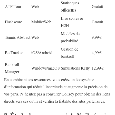
Statistiques
ATP Tour
Web
Gratuit
officielles
Live scores &
Flashscore
Mobile/Web
Gratuit
H2H
Modèles de
Tennis Abstract
Web
9,99 €
probabilité
Gestion de
BetTracker
iOS/Android
4,99 €
bankroll
Bankroll
Windows/macOS
Simulations Kelly
12,99 €
Manager
En combinant ces ressources, vous créez un écosystème
d’information qui réduit l’incertitude et augmente la précision de
vos paris. N’hésitez pas à consulter Colizey pour obtenir des liens
directs vers ces outils et vérifier la fiabilité des sites partenaires.