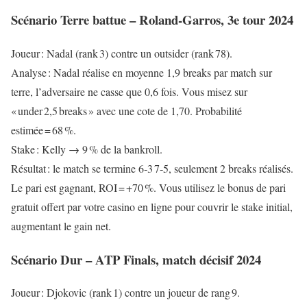
Scénario Terre battue – Roland‑Garros, 3e tour 2024
Joueur : Nadal (rank 3) contre un outsider (rank 78).
Analyse : Nadal réalise en moyenne 1,9 breaks par match sur
terre, l’adversaire ne casse que 0,6 fois. Vous misez sur
« under 2,5 breaks » avec une cote de 1,70. Probabilité
estimée = 68 %.
Stake : Kelly → 9 % de la bankroll.
Résultat : le match se termine 6‑3 7‑5, seulement 2 breaks réalisés.
Le pari est gagnant, ROI = +70 %. Vous utilisez le bonus de pari
gratuit offert par votre casino en ligne pour couvrir le stake initial,
augmentant le gain net.
Scénario Dur – ATP Finals, match décisif 2024
Joueur : Djokovic (rank 1) contre un joueur de rang 9.