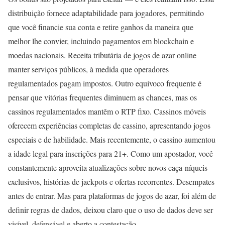
distribuição fornece adaptabilidade para jogadores, permitindo
que você financie sua conta e retire ganhos da maneira que
melhor lhe convier, incluindo pagamentos em blockchain e
moedas nacionais. Receita tributária de jogos de azar online
manter serviços públicos, à medida que operadores
regulamentados pagam impostos. Outro equívoco frequente é
pensar que vitórias frequentes diminuem as chances, mas os
cassinos regulamentados mantêm o RTP fixo. Cassinos móveis
oferecem experiências completas de cassino, apresentando jogos
especiais e de habilidade. Mais recentemente, o cassino aumentou
a idade legal para inscrições para 21+. Como um apostador, você
constantemente aproveita atualizações sobre novos caça-níqueis
exclusivos, histórias de jackpots e ofertas recorrentes. Desempates
antes de entrar. Mas para plataformas de jogos de azar, foi além de
definir regras de dados, deixou claro que o uso de dados deve ser
visível, defensável e aberto a contestação.