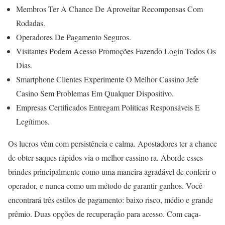
Membros Ter A Chance De Aproveitar Recompensas Com
Rodadas.
Operadores De Pagamento Seguros.
Visitantes Podem Acesso Promoções Fazendo Login Todos Os
Dias.
Smartphone Clientes Experimente O Melhor Cassino Jefe
Casino Sem Problemas Em Qualquer Dispositivo.
Empresas Certificados Entregam Políticas Responsáveis ​​E
Legítimos.
Os lucros vêm com persistência e calma. Apostadores ter a chance
de obter saques rápidos via o melhor cassino ra. Aborde esses
brindes principalmente como uma maneira agradável de conferir o
operador, e nunca como um método de garantir ganhos. Você
encontrará três estilos de pagamento: baixo risco, médio e grande
prêmio. Duas opções de recuperação para acesso. Com caça-