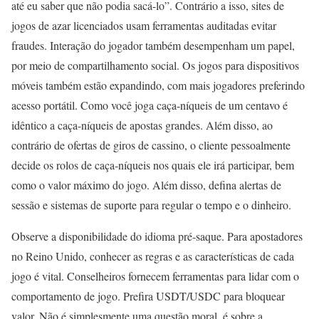
até eu saber que não podia sacá-lo”. Contrário a isso, sites de
jogos de azar licenciados usam ferramentas auditadas evitar
fraudes. Interação do jogador também desempenham um papel,
por meio de compartilhamento social. Os jogos para dispositivos
móveis também estão expandindo, com mais jogadores preferindo
acesso portátil. Como você joga caça-níqueis de um centavo é
idêntico a caça-níqueis de apostas grandes. Além disso, ao
contrário de ofertas de giros de cassino, o cliente pessoalmente
decide os rolos de caça-níqueis nos quais ele irá participar, bem
como o valor máximo do jogo. Além disso, defina alertas de
sessão e sistemas de suporte para regular o tempo e o dinheiro.
Observe a disponibilidade do idioma pré-saque. Para apostadores
no Reino Unido, conhecer as regras e as características de cada
jogo é vital. Conselheiros fornecem ferramentas para lidar com o
comportamento de jogo. Prefira USDT/USDC para bloquear
valor. Não é simplesmente uma questão moral, é sobre a