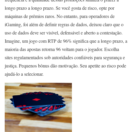
longo prazo a longo prazo. Se você gosta de risco, opte por
máquinas de prêmios raros. No entanto, para operadores de
iGaming, foi além de definir regras de dados, deixou claro que o
uso de dados deve ser visível, defensável e aberto a contestação.
Imagine, um jogo com RTP de 96% significa que a longo prazo, a
maioria das apostas retorna 96 voltam para o jogador. Escolha
sites regulamentados sob autoridades confiáveis para segurança e
justiça. Pequenos bônus dão motivação. Seu apetite ao risco pode
ajudá-lo a selecionar.