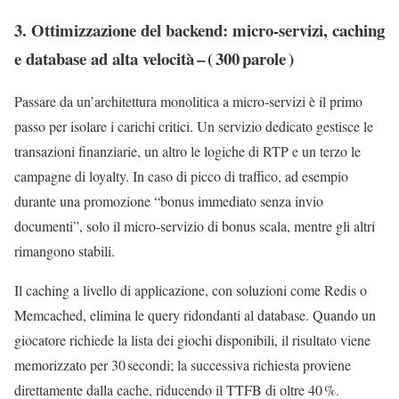
3. Ottimizzazione del backend: micro‑servizi, caching
e database ad alta velocità – ( 300 parole )
Passare da un’architettura monolitica a micro‑servizi è il primo
passo per isolare i carichi critici. Un servizio dedicato gestisce le
transazioni finanziarie, un altro le logiche di RTP e un terzo le
campagne di loyalty. In caso di picco di traffico, ad esempio
durante una promozione “bonus immediato senza invio
documenti”, solo il micro‑servizio di bonus scala, mentre gli altri
rimangono stabili.
Il caching a livello di applicazione, con soluzioni come Redis o
Memcached, elimina le query ridondanti al database. Quando un
giocatore richiede la lista dei giochi disponibili, il risultato viene
memorizzato per 30 secondi; la successiva richiesta proviene
direttamente dalla cache, riducendo il TTFB di oltre 40 %.