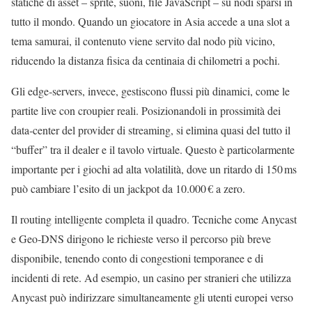
statiche di asset – sprite, suoni, file JavaScript – su nodi sparsi in
tutto il mondo. Quando un giocatore in Asia accede a una slot a
tema samurai, il contenuto viene servito dal nodo più vicino,
riducendo la distanza fisica da centinaia di chilometri a pochi.
Gli edge‑servers, invece, gestiscono flussi più dinamici, come le
partite live con croupier reali. Posizionandoli in prossimità dei
data‑center del provider di streaming, si elimina quasi del tutto il
“buffer” tra il dealer e il tavolo virtuale. Questo è particolarmente
importante per i giochi ad alta volatilità, dove un ritardo di 150 ms
può cambiare l’esito di un jackpot da 10.000 € a zero.
Il routing intelligente completa il quadro. Tecniche come Anycast
e Geo‑DNS dirigono le richieste verso il percorso più breve
disponibile, tenendo conto di congestioni temporanee e di
incidenti di rete. Ad esempio, un casino per stranieri che utilizza
Anycast può indirizzare simultaneamente gli utenti europei verso