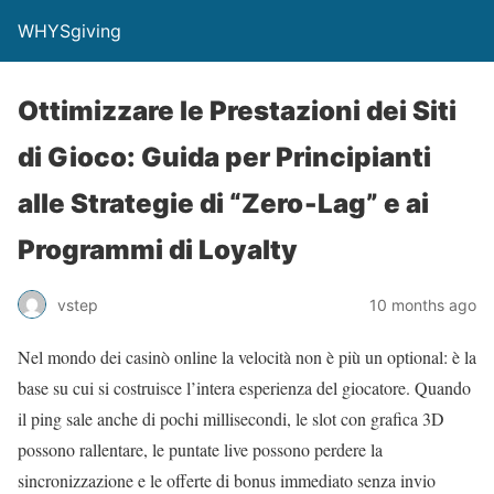
WHYSgiving
Ottimizzare le Prestazioni dei Siti
di Gioco: Guida per Principianti
alle Strategie di “Zero‑Lag” e ai
Programmi di Loyalty
vstep
10 months ago
Nel mondo dei casinò online la velocità non è più un optional: è la
base su cui si costruisce l’intera esperienza del giocatore. Quando
il ping sale anche di pochi millisecondi, le slot con grafica 3D
possono rallentare, le puntate live possono perdere la
sincronizzazione e le offerte di bonus immediato senza invio