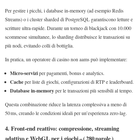
Per gestire i picchi, i database in‑memory (ad esempio Redis
Streams) o i cluster sharded di PostgreSQL garantiscono letture e
scritture ultra‑rapide. Durante un torneo di blackjack con 10.000
scommesse simultanee, lo sharding distribuisce le transazioni su
più nodi, evitando colli di bottiglia.
In pratica, un operatore di casino non aams può implementare:
Micro‑servizi
per pagamenti, bonus e analytics.
Cache
per liste di giochi, configurazioni di RTP e leaderboard.
Database in‑memory
per le transazioni più sensibili al tempo.
Questa combinazione riduce la latenza complessiva a meno di
50 ms, creando le condizioni ideali per un’esperienza zero‑lag.
4. Front‑end reattivo: compressione, streaming
adattivo e WebGL per i giochi – ( 280 parole )