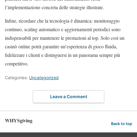
l’implementazione concreta delle strategie illustrate.
Infine, ricordare che la tecnologia è dinamica: monitoraggio
continuo, scaling automatico e aggiornamenti periodici sono
indispensabili per mantenere le prestazioni al top. Solo così un
casinò online potrà garantire un’esperienza di gioco fluida,
fidelizzare i clienti e distinguersi in un panorama sempre più
competitivo.
Categories:
Uncategorized
Leave a Comment
WHYSgiving
Back to top