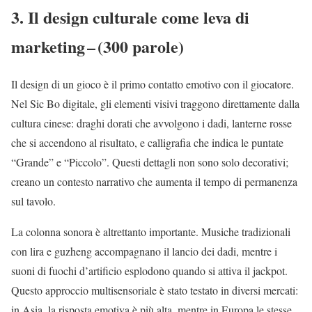
3. Il design culturale come leva di
marketing – (300 parole)
Il design di un gioco è il primo contatto emotivo con il giocatore.
Nel Sic Bo digitale, gli elementi visivi traggono direttamente dalla
cultura cinese: draghi dorati che avvolgono i dadi, lanterne rosse
che si accendono al risultato, e calligrafia che indica le puntate
“Grande” e “Piccolo”. Questi dettagli non sono solo decorativi;
creano un contesto narrativo che aumenta il tempo di permanenza
sul tavolo.
La colonna sonora è altrettanto importante. Musiche tradizionali
con lira e guzheng accompagnano il lancio dei dadi, mentre i
suoni di fuochi d’artificio esplodono quando si attiva il jackpot.
Questo approccio multisensoriale è stato testato in diversi mercati:
in Asia, la risposta emotiva è più alta, mentre in Europa le stesse