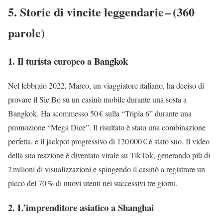
5. Storie di vincite leggendarie – (360
parole)
1. Il turista europeo a Bangkok
Nel febbraio 2022, Marco, un viaggiatore italiano, ha deciso di
provare il Sic Bo su un casinò mobile durante una sosta a
Bangkok. Ha scommesso 50 € sulla “Tripla 6” durante una
promozione “Mega Dice”. Il risultato è stato una combinazione
perfetta, e il jackpot progressivo di 120 000 € è stato suo. Il video
della sua reazione è diventato virale su TikTok, generando più di
2 milioni di visualizzazioni e spingendo il casinò a registrare un
picco del 70 % di nuovi utenti nei successivi tre giorni.
2. L’imprenditore asiatico a Shanghai