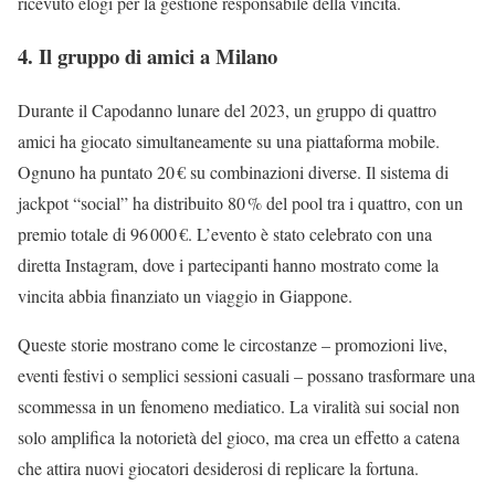
ricevuto elogi per la gestione responsabile della vincita.
4. Il gruppo di amici a Milano
Durante il Capodanno lunare del 2023, un gruppo di quattro
amici ha giocato simultaneamente su una piattaforma mobile.
Ognuno ha puntato 20 € su combinazioni diverse. Il sistema di
jackpot “social” ha distribuito 80 % del pool tra i quattro, con un
premio totale di 96 000 €. L’evento è stato celebrato con una
diretta Instagram, dove i partecipanti hanno mostrato come la
vincita abbia finanziato un viaggio in Giappone.
Queste storie mostrano come le circostanze – promozioni live,
eventi festivi o semplici sessioni casuali – possano trasformare una
scommessa in un fenomeno mediatico. La viralità sui social non
solo amplifica la notorietà del gioco, ma crea un effetto a catena
che attira nuovi giocatori desiderosi di replicare la fortuna.