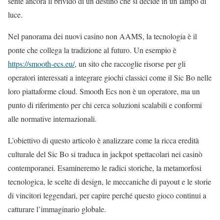
sente ancora il brivido di un destino che si decide in un lampo di
luce.
Nel panorama dei nuovi casino non AAMS, la tecnologia è il
ponte che collega la tradizione al futuro. Un esempio è
https://smooth-ecs.eu/
, un sito che raccoglie risorse per gli
operatori interessati a integrare giochi classici come il Sic Bo nelle
loro piattaforme cloud. Smooth Ecs non è un operatore, ma un
punto di riferimento per chi cerca soluzioni scalabili e conformi
alle normative internazionali.
L’obiettivo di questo articolo è analizzare come la ricca eredità
culturale del Sic Bo si traduca in jackpot spettacolari nei casinò
contemporanei. Esamineremo le radici storiche, la metamorfosi
tecnologica, le scelte di design, le meccaniche di payout e le storie
di vincitori leggendari, per capire perché questo gioco continui a
catturare l’immaginario globale.