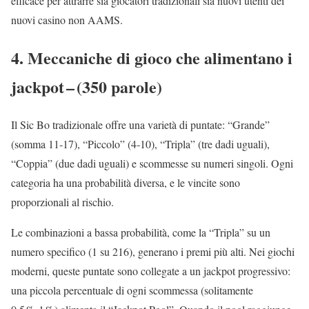
efficace per attrarre sia giocatori tradizionali sia nuovi utenti dei
nuovi casino non AAMS.
4. Meccaniche di gioco che alimentano i
jackpot – (350 parole)
Il Sic Bo tradizionale offre una varietà di puntate: “Grande”
(somma 11‑17), “Piccolo” (4‑10), “Tripla” (tre dadi uguali),
“Coppia” (due dadi uguali) e scommesse su numeri singoli. Ogni
categoria ha una probabilità diversa, e le vincite sono
proporzionali al rischio.
Le combinazioni a bassa probabilità, come la “Tripla” su un
numero specifico (1 su 216), generano i premi più alti. Nei giochi
moderni, queste puntate sono collegate a un jackpot progressivo:
una piccola percentuale di ogni scommessa (solitamente