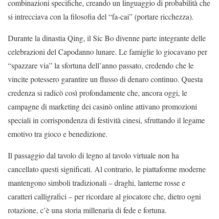
combinazioni specifiche, creando un linguaggio di probabilità che
si intrecciava con la filosofia del “fa‑cai” (portare ricchezza).
Durante la dinastia Qing, il Sic Bo divenne parte integrante delle
celebrazioni del Capodanno lunare. Le famiglie lo giocavano per
“spazzare via” la sfortuna dell’anno passato, credendo che le
vincite potessero garantire un flusso di denaro continuo. Questa
credenza si radicò così profondamente che, ancora oggi, le
campagne di marketing dei casinò online attivano promozioni
speciali in corrispondenza di festività cinesi, sfruttando il legame
emotivo tra gioco e benedizione.
Il passaggio dal tavolo di legno al tavolo virtuale non ha
cancellato questi significati. Al contrario, le piattaforme moderne
mantengono simboli tradizionali – draghi, lanterne rosse e
caratteri calligrafici – per ricordare al giocatore che, dietro ogni
rotazione, c’è una storia millenaria di fede e fortuna.