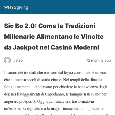
WHYSgiving
Sic Bo 2.0: Come le Tradizioni
Millenarie Alimentano le Vincite
da Jackpot nei Casinò Moderni
vstep
12 months ago
Il suono dei tre dadi che rotolano sul legno consumato è un eco
che attraversa secoli di storia cinese. Nei templi della dinastia
Song, i mercanti li lanciavano per chiedere la benevolenza degli
dei; nei festeggiamenti di Capodanno, le famiglie li usavano per
augurare prosperità. Oggi quel rituale si è trasformato in
un’esperienza digitale, ma la magia rimane intatta: il giocatore