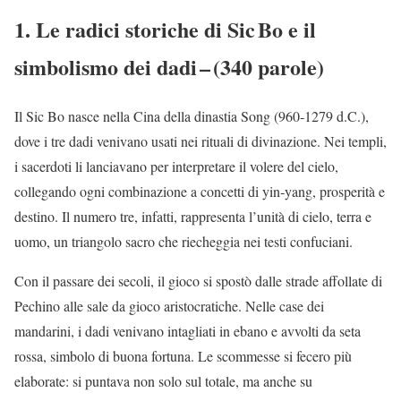
1. Le radici storiche di Sic Bo e il
simbolismo dei dadi – (340 parole)
Il Sic Bo nasce nella Cina della dinastia Song (960‑1279 d.C.),
dove i tre dadi venivano usati nei rituali di divinazione. Nei templi,
i sacerdoti li lanciavano per interpretare il volere del cielo,
collegando ogni combinazione a concetti di yin‑yang, prosperità e
destino. Il numero tre, infatti, rappresenta l’unità di cielo, terra e
uomo, un triangolo sacro che riecheggia nei testi confuciani.
Con il passare dei secoli, il gioco si spostò dalle strade affollate di
Pechino alle sale da gioco aristocratiche. Nelle case dei
mandarini, i dadi venivano intagliati in ebano e avvolti da seta
rossa, simbolo di buona fortuna. Le scommesse si fecero più
elaborate: si puntava non solo sul totale, ma anche su