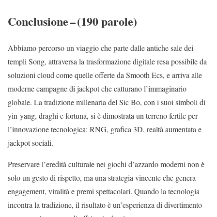
Conclusione – (190 parole)
Abbiamo percorso un viaggio che parte dalle antiche sale dei
templi Song, attraversa la trasformazione digitale resa possibile da
soluzioni cloud come quelle offerte da Smooth Ecs, e arriva alle
moderne campagne di jackpot che catturano l’immaginario
globale. La tradizione millenaria del Sic Bo, con i suoi simboli di
yin‑yang, draghi e fortuna, si è dimostrata un terreno fertile per
l’innovazione tecnologica: RNG, grafica 3D, realtà aumentata e
jackpot sociali.
Preservare l’eredità culturale nei giochi d’azzardo moderni non è
solo un gesto di rispetto, ma una strategia vincente che genera
engagement, viralità e premi spettacolari. Quando la tecnologia
incontra la tradizione, il risultato è un’esperienza di divertimento