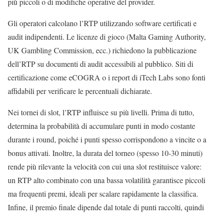
più piccoli o di modifiche operative del provider.
Gli operatori calcolano l’RTP utilizzando software certificati e
audit indipendenti. Le licenze di gioco (Malta Gaming Authority,
UK Gambling Commission, ecc.) richiedono la pubblicazione
dell’RTP su documenti di audit accessibili al pubblico. Siti di
certificazione come eCOGRA o i report di iTech Labs sono fonti
affidabili per verificare le percentuali dichiarate.
Nei tornei di slot, l’RTP influisce su più livelli. Prima di tutto,
determina la probabilità di accumulare punti in modo costante
durante i round, poiché i punti spesso corrispondono a vincite o a
bonus attivati. Inoltre, la durata del torneo (spesso 10‑30 minuti)
rende più rilevante la velocità con cui una slot restituisce valore:
un RTP alto combinato con una bassa volatilità garantisce piccoli
ma frequenti premi, ideali per scalare rapidamente la classifica.
Infine, il premio finale dipende dal totale di punti raccolti, quindi