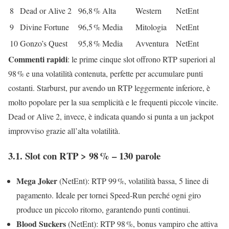
8
Dead or Alive 2
96,8 %
Alta
Western
NetEnt
9
Divine Fortune
96,5 %
Media
Mitologia
NetEnt
10
Gonzo’s Quest
95,8 %
Media
Avventura
NetEnt
Commenti rapidi
: le prime cinque slot offrono RTP superiori al
98 % e una volatilità contenuta, perfette per accumulare punti
costanti. Starburst, pur avendo un RTP leggermente inferiore, è
molto popolare per la sua semplicità e le frequenti piccole vincite.
Dead or Alive 2, invece, è indicata quando si punta a un jackpot
improvviso grazie all’alta volatilità.
3.1. Slot con RTP > 98 % – 130 parole
Mega Joker
(NetEnt): RTP 99 %, volatilità bassa, 5 linee di
pagamento. Ideale per tornei Speed‑Run perché ogni giro
produce un piccolo ritorno, garantendo punti continui.
Blood Suckers
(NetEnt): RTP 98 %, bonus vampiro che attiva