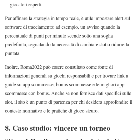
giocatori esperti.
Per affinare la strategia in tempo reale, è utile impostare alert sul
software di tracciamento: ad esempio, un avviso quando la
percentuale di punti per minuto scende sotto una soglia
predefinita, segnalando la necessità di cambiare slot o ridurre la
puntata.
Inoltre, Roma2022 può essere consultato come fonte di
informazioni generali su giochi responsabili e per trovare link a
guide su app scommesse, bonus scommesse e le migliori app
scommesse con bonus. Anche se non fornisce dati specifici sulle
slot, il sito è un punto di partenza per chi desidera approfondire il
contesto normativo e le pratiche di gioco sicuro.
8. Caso studio: vincere un torneo