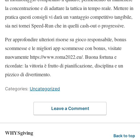
la concentrazione e di adattare la tattica in tempo reale. Mettere in
pratica questi consigli vi darà un vantaggio competitivo tangibile,
sia nei tornei Speed‑Run che in quelli cash‑out o progressive.
Per approfondire ulteriori risorse su gioco responsabile, bonus
scommesse e le migliori app scommesse con bonus, visitate
nuovamente https://www.roma2022.eu/. Buona fortuna e
ricordate: la vittoria è frutto di pianificazione, disciplina e un
pizzico di divertimento.
Categories:
Uncategorized
Leave a Comment
WHYSgiving
Back to top