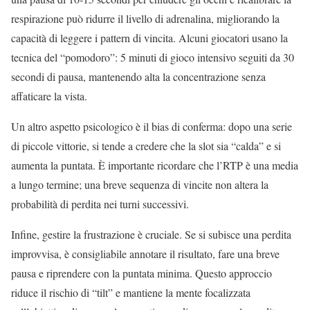
respirazione può ridurre il livello di adrenalina, migliorando la
capacità di leggere i pattern di vincita. Alcuni giocatori usano la
tecnica del “pomodoro”: 5 minuti di gioco intensivo seguiti da 30
secondi di pausa, mantenendo alta la concentrazione senza
affaticare la vista.
Un altro aspetto psicologico è il bias di conferma: dopo una serie
di piccole vittorie, si tende a credere che la slot sia “calda” e si
aumenta la puntata. È importante ricordare che l’RTP è una media
a lungo termine; una breve sequenza di vincite non altera la
probabilità di perdita nei turni successivi.
Infine, gestire la frustrazione è cruciale. Se si subisce una perdita
improvvisa, è consigliabile annotare il risultato, fare una breve
pausa e riprendere con la puntata minima. Questo approccio
riduce il rischio di “tilt” e mantiene la mente focalizzata