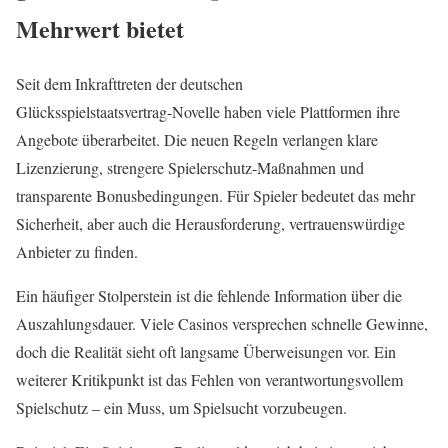
Mehrwert bietet
Seit dem Inkrafttreten der deutschen
Glücksspielstaatsvertrag‑Novelle haben viele Plattformen ihre
Angebote überarbeitet. Die neuen Regeln verlangen klare
Lizenzierung, strengere Spielerschutz‑Maßnahmen und
transparente Bonusbedingungen. Für Spieler bedeutet das mehr
Sicherheit, aber auch die Herausforderung, vertrauenswürdige
Anbieter zu finden.
Ein häufiger Stolperstein ist die fehlende Information über die
Auszahlungsdauer. Viele Casinos versprechen schnelle Gewinne,
doch die Realität sieht oft langsame Überweisungen vor. Ein
weiterer Kritikpunkt ist das Fehlen von verantwortungsvollem
Spielschutz – ein Muss, um Spielsucht vorzubeugen.