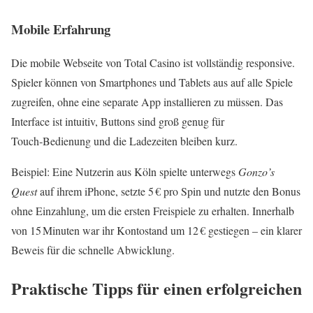
Mobile Erfahrung
Die mobile Webseite von Total Casino ist vollständig responsive.
Spieler können von Smartphones und Tablets aus auf alle Spiele
zugreifen, ohne eine separate App installieren zu müssen. Das
Interface ist intuitiv, Buttons sind groß genug für
Touch‑Bedienung und die Ladezeiten bleiben kurz.
Beispiel: Eine Nutzerin aus Köln spielte unterwegs
Gonzo’s
Quest
auf ihrem iPhone, setzte 5 € pro Spin und nutzte den Bonus
ohne Einzahlung, um die ersten Freispiele zu erhalten. Innerhalb
von 15 Minuten war ihr Kontostand um 12 € gestiegen – ein klarer
Beweis für die schnelle Abwicklung.
Praktische Tipps für einen erfolgreichen