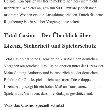
Beispiel: Ein Spieler aus Berlin meldete sich bei einem nicht
lizenzierten Anbieter an, gewann 500 €, musste jedoch nach
mehreren Wochen erst die Auszahlung erhalten. Durch die neue
Regulierung ist ein solcher Vorgang heute selten.
Total Casino – Der Überblick über
Lizenz, Sicherheit und Spielerschutz
Total Casino hat seine Lizenzierung klar nach den deutschen
Vorgaben ausgerichtet. Das Casino operiert unter der Lizenz der
Malta Gaming Authority und ist zusätzlich bei der deutschen
Behörde für Glücksspielaufsicht registriert. Diese doppelte
Lizenzierung sorgt für ein hohes Maß an Transparenz und gibt
Spielern das Vertrauen, dass ihre Einlagen geschützt sind.
Was das Casino speziell schützt