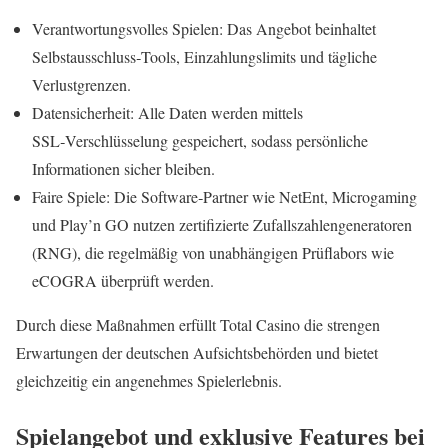
Verantwortungsvolles Spielen: Das Angebot beinhaltet
Selbstausschluss‑Tools, Einzahlungslimits und tägliche
Verlustgrenzen.
Datensicherheit: Alle Daten werden mittels
SSL‑Verschlüsselung gespeichert, sodass persönliche
Informationen sicher bleiben.
Faire Spiele: Die Software‑Partner wie NetEnt, Microgaming
und Play’n GO nutzen zertifizierte Zufallszahlengeneratoren
(RNG), die regelmäßig von unabhängigen Prüflabors wie
eCOGRA überprüft werden.
Durch diese Maßnahmen erfüllt Total Casino die strengen
Erwartungen der deutschen Aufsichtsbehörden und bietet
gleichzeitig ein angenehmes Spielerlebnis.
Spielangebot und exklusive Features bei