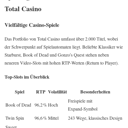
Total Casino
Vielfältige Casino‑Spiele
Das Portfolio von Total Casino umfasst über 2.000 Titel, wobei
der Schwerpunkt auf Spielautomaten liegt. Beliebte Klassiker wie
Starburst, Book of Dead und Gonzo’s Quest stehen neben
neueren Video‑Slots mit hohen RTP‑Werten (Return to Player).
Top‑Slots im Überblick
Spiel
RTP
Volatilität
Besonderheiten
Freispiele mit
Book of Dead
96,2 %
Hoch
Expand‑Symbol
Twin Spin
96,6 %
Mittel
243 Wege, klassisches Design
Sweet